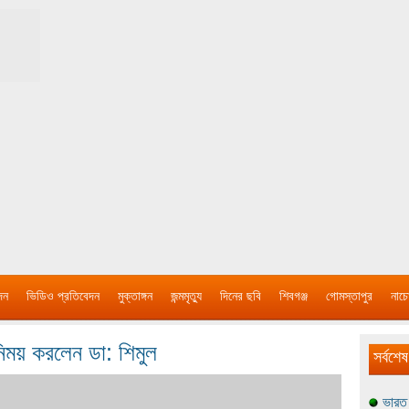
দন
ভিডিও প্রতিবেদন
মুক্তাঙ্গন
জন্মমৃত্যু
দিনের ছবি
শিবগঞ্জ
গোমস্তাপুর
নাচে
নিময় করলেন ডা: শিমুল
সর্বশেষ
ভারত 