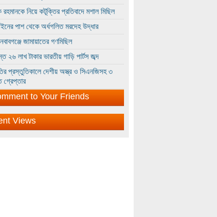
 রহমানকে নিয়ে কটূক্তির প্রতিবাদে মশাল মিছিল
ইনের পাশ থেকে অর্ধগলিত মরদেহ উদ্ধার
ইনবাবগঞ্জে জামায়াতের গণমিছিল
্তে ২৬ লাখ টাকার ভারতীয় গাড়ি পার্টস জব্দ
ির প্রস্তুতিকালে দেশীয় অস্ত্র ও সিএনজিসহ ৩
 গ্রেপ্তার
mment to Your Friends
ent Views