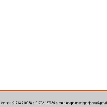
াঁপাইনবাবগঞ্জ। সেলফোন: 01713-719988 > 01722-187366 e-mail: chapainawabganjnews@gma