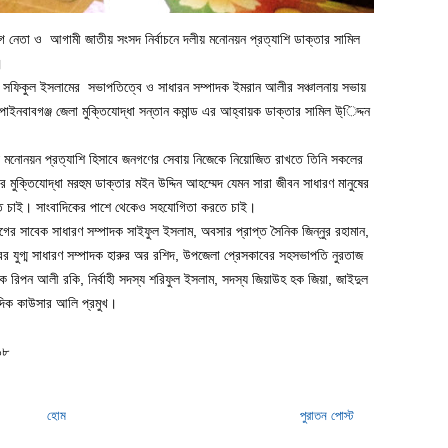
গ নেতা ও আগামী জাতীয় সংসদ নির্বাচনে দলীয় মনোনয়ন প্রত্যাশি ডাক্তার সামিল
।
পতি সফিকুল ইসলামের সভাপতিত্বে ও সাধারন সম্পাদক ইমরান আলীর সঞ্চালনায় সভায়
ঁপাইনবাবগঞ্জ জেলা মুক্তিযোদ্ধা সন্তান কমান্ড এর আহ্বায়ক ডাক্তার সামিল উ্িদ্দন
য় মনোনয়ন প্রত্যাশি হিসাবে জনগণের সেবায় নিজেকে নিয়োজিত রাখতে তিনি সকলের
ুক্তিযোদ্ধা মরহুম ডাক্তার মইন উদ্দিন আহম্মেদ যেমন সারা জীবন সাধারণ মানুষের
কতে চাই। সাংবাদিকের পাশে থেকেও সহযোগিতা করতে চাই।
ের সাবেক সাধারণ সম্পাদক সাইফুল ইসলাম, অবসার প্রাপ্ত সৈনিক জিন্নুর রহামান,
বের যুগ্ম সাধারণ সম্পাদক হারুর অর রশিদ, উপজেলা প্রেসকাবের সহসভাপতি নুরতাজ
 রিপন আলী রকি, নির্বাহী সদস্য শরিফুল ইসলাম, সদস্য জিয়াউহ হক জিয়া, জাইদুল
িক কাউসার আলি প্রমুখ।
১৮
হোম
পুরাতন পোস্ট