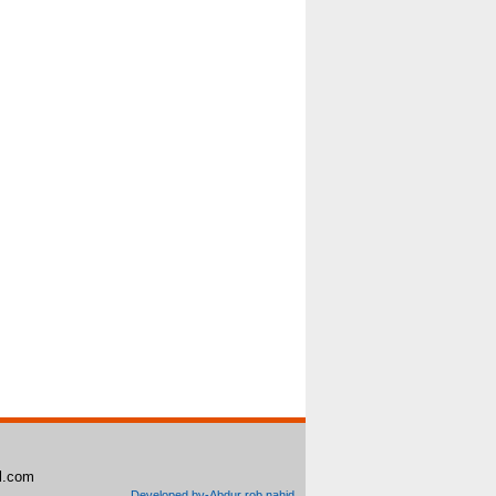
il.com
Developed by-Abdur rob nahid