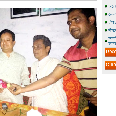
তারেক
রেললা
চাঁপা
সীমান
ডাকাত
ডাকাত
Reco
Curr