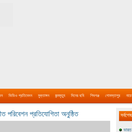
দন
ভিডিও প্রতিবেদন
মুক্তাঙ্গন
জন্মমৃত্যু
দিনের ছবি
শিবগঞ্জ
গোমস্তাপুর
নাচে
গীত পরিবেশন প্রতিযোগিতা অনুষ্ঠিত
সর্বশেষ
ভারত 