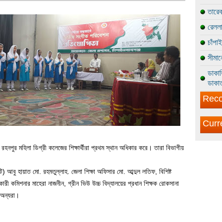
তারেক
রেললা
চাঁপা
সীমান
ডাকাত
ডাকাত
Reco
Curr
র রহনপুর মহিলা ডিগ্রী কলেজের শিক্ষার্থীরা প্রথম স্থান অধিকার করে। তারা বিভাগীয়
বু হায়াত মো. রহমতুল্লাহ. জেলা শিক্ষা অফিসার মো. আব্দুল লতিফ, বিশিষ্ট
ারী কমিশনার মাহেরা নাজনীন, গ্রীন ভিউ উচ্চ বিদ্যালয়ের প্রধান শিক্ষক রোকসানা
 অন্যরা।