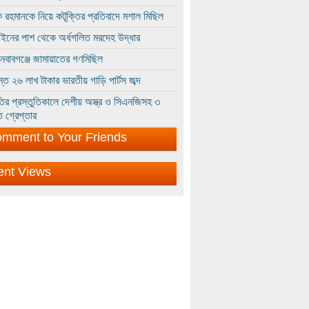
 রহমানকে নিয়ে কটূক্তির প্রতিবাদে মশাল মিছিল
ইনের পাশ থেকে অর্ধগলিত মরদেহ উদ্ধার
ইনবাবগঞ্জে জামায়াতের গণমিছিল
্তে ২৬ লাখ টাকার ভারতীয় গাড়ি পার্টস জব্দ
ির প্রস্তুতিকালে দেশীয় অস্ত্র ও সিএনজিসহ ৩
 গ্রেপ্তার
mment to Your Friends
ent Views