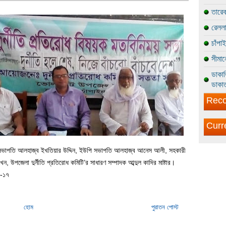
তারেক
রেললা
চাঁপা
সীমান
ডাকাত
ডাকাত
Reco
Curr
সহ-সভাপতি আলহাজ্ব ইখতিয়ার উদ্দিন, ইউপি সভাপতি আলহাজ্ব আনেস আলী, সহকারী
খেন, উপজেলা দুর্নীতি প্রতিরোধ কমিটি’র সাধারণ সম্পাদক আব্দুল কাদির মাষ্টার।
৮-১৭
হোম
পুরাতন পোস্ট