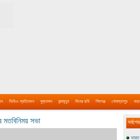
দন
ভিডিও প্রতিবেদন
মুক্তাঙ্গন
জন্মমৃত্যু
দিনের ছবি
শিবগঞ্জ
গোমস্তাপুর
নাচে
ির মতবিনিময় সভা
সর্বশেষ
ভারত 