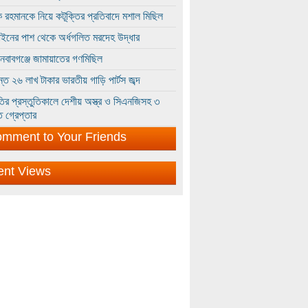
 রহমানকে নিয়ে কটূক্তির প্রতিবাদে মশাল মিছিল
ইনের পাশ থেকে অর্ধগলিত মরদেহ উদ্ধার
ইনবাবগঞ্জে জামায়াতের গণমিছিল
্তে ২৬ লাখ টাকার ভারতীয় গাড়ি পার্টস জব্দ
ির প্রস্তুতিকালে দেশীয় অস্ত্র ও সিএনজিসহ ৩
 গ্রেপ্তার
mment to Your Friends
ent Views