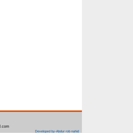
il.com
Developed by-Abdur rob nahid