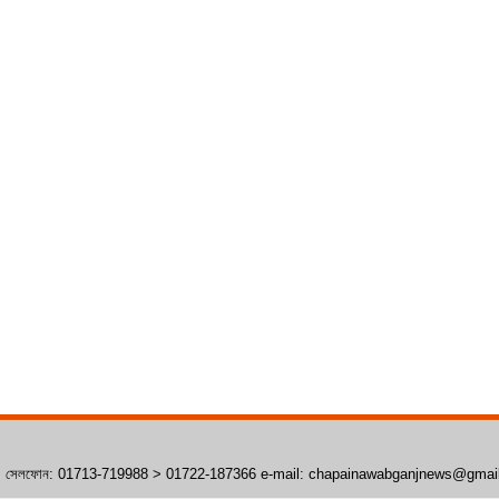
াঁপাইনবাবগঞ্জ। সেলফোন: 01713-719988 > 01722-187366 e-mail: chapainawabganjnews@gma