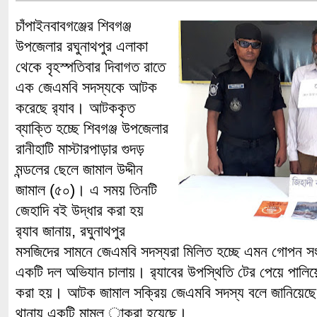
চাঁপাইনবাবগঞ্জের শিবগঞ্জ
উপজেলার রঘুনাথপুর এলাকা
থেকে বৃহস্পতিবার দিবাগত রাতে
এক জেএমবি সদস্যকে আটক
করেছে র‌্যাব। আটককৃত
ব্যাক্তি হচ্ছে শিবগঞ্জ উপজেলার
রানীহাটি মাস্টারপাড়ার গুদড়
মন্ডলের ছেলে জামাল উদ্দীন
জামাল (৫০)। এ সময় তিনটি
জেহাদি বই উদ্ধার করা হয়
র‌্যাব জানায়, রঘুনাথপুর
মসজিদের সামনে জেএমবি সদস্যরা মিলিত হচ্ছে এমন গোপন সংব
একটি দল অভিযান চালায়। র‌্যাবের উপস্থিতি টের পেয়ে পাল
করা হয়। আটক জামাল সক্রিয় জেএমবি সদস্য বলে জানিয়েছে র‌
থানায় একটি মামল্ াকরা হয়েছে।