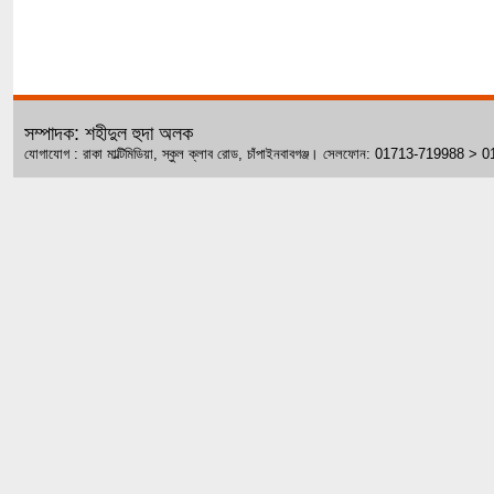
সম্পাদক: শহীদুল হুদা অলক
যোগাযোগ : রাকা মাল্টিমিডিয়া, স্কুল ক্লাব রোড, চাঁপাইনবাবগঞ্জ। সেলফোন: 01713-