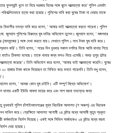
 ফুলপ্যান্ট খুলে তা দিয়ে দরজার বিমের সঙ্গে ঝুলে আত্মহত্যা করে’ পুলিশ এমনটা
রিকল্পিতভাবে হত্যা করা হয়েছে। পুলিশের দাবি করা ঘুষের টাকা না দেয়ায় তাকে
র বিভাগীয় তদন্ত দাবি করে বলেন, ‘ আমার ভাই আত্মহত্যা করতে পারেনা। পুলিশ
জুলহাস পুলিশের বিরুদ্ধে ঘুষ দাবির অভিযোগ তুলেন। জুলহাস বলেন, ‘ মঙ্গলবার
ার (মাহফুজের ) সঙ্গে দেখা করতে যায়। সেখানে পুলিশ ১ লাখ টাকা ঘুষ দাবি করে।
প্রদান করি’। তিনি বলেন, ‘ পরের দিন বুধবার সকাল দশটার দিকে আমি থানায় গিয়ে
া বার্তাও ঠিকমত বলেছে। তাকে খাবার জন্য ফলও দিয়ে এসেছি। অথচ দুপুর দুটার
ত্মহত্যা করেছে’। তিনি অভিযোগ করে বলেন, ‘আমার ভাই আত্মহত্যা করেনি। ঘুষের
র ২০ হাজার টাকা কাকে দিয়েছেন তা নিশ্চিত করে বলতে পারেননি। তিনি শুধু বলেন,
ন’।
োসেন বলেন, ‘ আমরা কোন ঘুষ চাইনি। এটি সম্পুর্ণ মিথ্যে অভিযোগ’।
াচোল থানায় একটি ইউডি মামলা দায়ের করে এবং লাশ ময়না তদন্তের জন্য
েতু বুধবারই পুলিশ চাঁপাইনবাবগঞ্জের মূখ্য বিচারিক আদালত (গ অঞ্চল) এর বিচারক
দন দাখিল করে। প্রেক্ষিতে আদালত আগামী ২৪ ঘন্টার মধ্যে আসামী মৃত্যু প্রকৃত
্মকর্তাকে নির্দেশ দিয়েছে। একই সঙ্গে সিভিল সার্জনকেও ২৪ ঘন্টার মধ্যে ময়না
র্দেশ দেয়া হয়েছে।