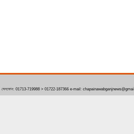
াঁপাইনবাবগঞ্জ। সেলফোন: 01713-719988 > 01722-187366 e-mail: chapainawabganjnews@gma