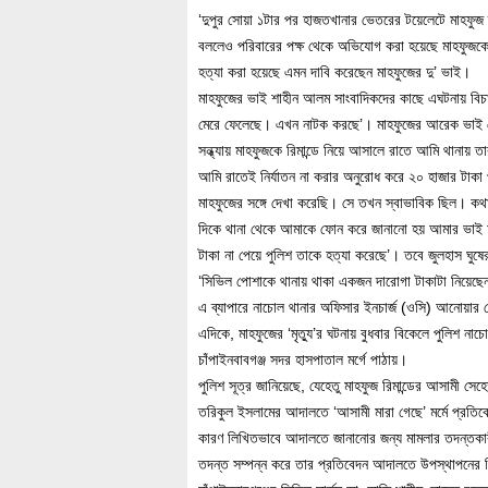
‘দুপুর সোয়া ১টার পর হাজতখানার ভেতরের টয়েলেটে মাহফুজ তার
বললেও পরিবারের পক্ষ থেকে অভিযোগ করা হয়েছে মাহফুজকে প
হত্যা করা হয়েছে এমন দাবি করেছেন মাহফুজের দু’ ভাই।
মাহফুজের ভাই শাহীন আলম সাংবাদিকদের কাছে এঘটনায় বিচা
মেরে ফেলেছে। এখন নাটক করছে’। মাহফুজের আরেক ভাই মো. 
সন্ধ্যায় মাহফুজকে রিমান্ডে নিয়ে আসালে রাতে আমি থানায় ত
আমি রাতেই নির্যাতন না করার অনুরোধ করে ২০ হাজার টাকা 
মাহফুজের সঙ্গে দেখা করেছি। সে তখন স্বাভাবিক ছিল। কথ
দিকে থানা থেকে আমাকে ফোন করে জানানো হয় আমার ভাই আ
টাকা না পেয়ে পুলিশ তাকে হত্যা করেছে’। তবে জুলহাস ঘুষে
‘সিভিল পোশাকে থানায় থাকা একজন দারোগা টাকাটা নিয়েছে
এ ব্যাপারে নাচোল থানার অফিসার ইনচার্জ (ওসি) আনোয়ার হ
এদিকে, মাহফুজের ‘মৃত্যু’র ঘটনায় বুধবার বিকেলে পুলিশ ন
চাঁপাইনবাবগঞ্জ সদর হাসপাতাল মর্গে পাঠায়।
পুলিশ সূত্র জানিয়েছে, যেহেতু মাহফুজ রিমান্ডের আসামী সেহ
তরিকুল ইসলামের আদালতে ‘আসামী মারা গেছে’ মর্মে প্রতিবে
কারণ লিখিতভাবে আদালতে জানানোর জন্য মামলার তদন্তকারী কর
তদন্ত সম্পন্ন করে তার প্রতিবেদন আদালতে উপস্থাপনের নি