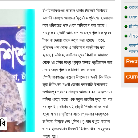
তারেক
চাঁপাইনবাবগঞ্জের নাচোল থানার টয়লেটে রিমান্ডের
রেললা
আসামী মাহফুজ আলমের ‘মৃত্যু’কে পুলিশের হত্যাকান্ড
বলে পরিবারের পক্ষ থেকে অভিযোগ করা হয়েছ।
চাঁপা
মাহফুজের দু’ভাই অভিযোগ করেছেন পুলিশকে ঘুষের
সীমান
টাকা না দেয়ায় তাকে হত্যা করা হয়েছে। তবে,
ডাকাত
পুলিশের পক্ষ থেকে এ অভিযোগ অস্বীকার করা
ডাকাত
হয়েছে। এদিকে, এঘটনায় মূখ্য বিচারিক আদালত
Reco
থেকে ২৪ ঘন্টার মধ্যে প্রকৃত ঘটনার প্রতিবেদন জমা
দেয়ার জন্য পুলিশকে নির্দেশ করা হয়েছে।
Curr
চাঁপাইনবাবগঞ্জের নাচোল উপজেলার জননী ক্লিনিকে
ভুয়া চিকিৎসক নওগাঁ জেলার বদলগাছি উপজেলার
জগদিসপুর গ্রামের মাহফুজ আলমের করা অস্ত্রপচারে
নাহিদা খাতুন নামের এক স্কুল ছাত্রীর মৃত্যু হয় গত
১৯ জুলাই। ঘটনায় ওই ছাত্রী পিতার দায়ের করা
হত্যা মামলায় পুলিশের হাতে গ্রেফতার মাহফুজকে
দু’দিনের রিমান্ডে নেয় পুলিশ। বুধবার দুপুরে নাচোল
থানার হাজতখানার টয়লেটে রিমান্ডে থাকা মাহফুজের
‘মৃত্যু’ হয়।