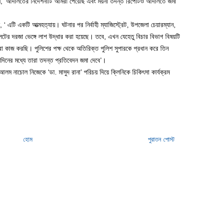
েন, ‘আদালতের নিদের্শনাটি আমরা পেয়েছি এবং ময়না তদন্ত রির্পোটও আদালতে জমা
 ‘ এটি একটি আত্মহত্যায়। ঘটনার পর নির্বাহী ম্যাজিস্ট্রেট, উপজেলা চেয়ারম্যান,
য়লেটের দরজা ভেঙ্গে লাশ উদ্ধার করা হয়েছে। তবে, এখন যেহেতু বিচার বিভাগ বিষয়টি
মরা কাজ করছি। পুলিশের পক্ষ থেকে অতিরিক্ত পুলিশ সুপারকে প্রধান করে তিন
িনের মধ্যে তারা তদন্ত প্রতিবেদন জমা দেবে’।
ম নাচোল নিজেকে ‘ডা. মাসুদ রানা’ পরিচয় দিয়ে ক্লিনিকে চিকিৎসা কার্যক্রম
হোম
পুরাতন পোস্ট