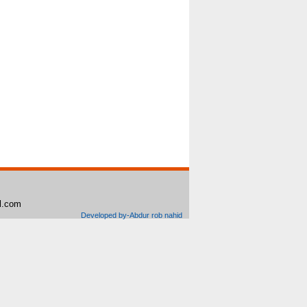
il.com
Developed by-Abdur rob nahid