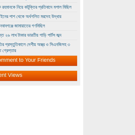
 রহমানকে নিয়ে কটূক্তির প্রতিবাদে মশাল মিছিল
ইনের পাশ থেকে অর্ধগলিত মরদেহ উদ্ধার
ইনবাবগঞ্জে জামায়াতের গণমিছিল
্তে ২৬ লাখ টাকার ভারতীয় গাড়ি পার্টস জব্দ
ির প্রস্তুতিকালে দেশীয় অস্ত্র ও সিএনজিসহ ৩
 গ্রেপ্তার
mment to Your Friends
ent Views