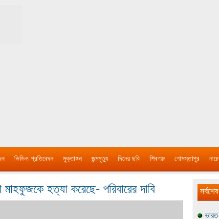
দন
ভিডিও প্রতিবেদন
মুক্তাঙ্গন
জন্মমৃত্যু
দিনের ছবি
শিবগঞ্জ
গোমস্তাপুর
নাচে
শ মাহফুজকে হত্যা করেছে- পরিবারের দাবি
সর্বশেষ
ভারত 