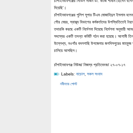
চাঁপাইনবাবগঞ্জের সিভিল সার্জন ডা. কাজি শামীম হোসেন বল
দিয়েছি’।
চাঁপাইনবাবগঞ্জের পুলিশ সুপার টিএম মোজাহিদুল ইসলাম বলেন,
পৌর মেয়র, স্বাস্থ্য বিভাগের কর্মকর্তাদের উপস্থিতিতেই ট
তদারকি করছে একটি নির্দেশনা দিয়েছে নির্দেশনা অনুযায়ী আ
সদস্যের একটি তদন্ত কমিটি গঠন করা হয়েছে। আগামী তিনদ
উল্লেখ্য, নওগাঁর বদলগাছি উপজেলার জগদিসপুরের মাহফুজ আল
চালিয়ে আসছিল।
চাঁপাইনবাবগঞ্জ নিউজ/ নিজস্ব প্রতিবেদক/ ২৭-০৭-১৭
Labels:
নাচোল
,
সকল সংবাদ
নবীনতর পোস্ট