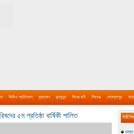
দন
ভিডিও প্রতিবেদন
মুক্তাঙ্গন
জন্মমৃত্যু
দিনের ছবি
শিবগঞ্জ
গোমস্তাপুর
নাচে
িষদের ৫ম প্রতিষ্ঠা বার্ষিকী পালিত
সর্বশেষ
ভারত 