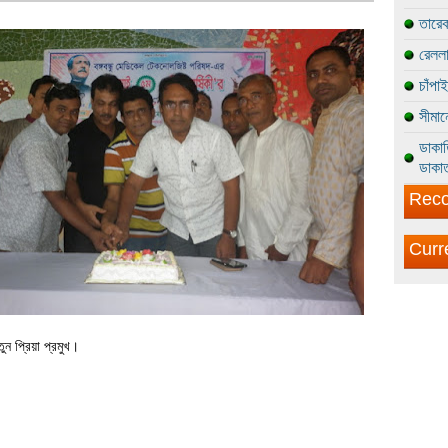
তারেক
রেললা
চাঁপা
সীমান
ডাকাত
ডাকাত
Reco
Curr
ন প্রিয়া প্রমুখ।