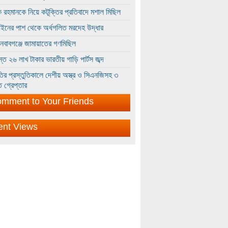
 রহমানকে নিয়ে কটূক্তির প্রতিবাদে মশাল মিছিল
ইনের পাশ থেকে অর্ধগলিত মরদেহ উদ্ধার
ইনবাবগঞ্জে জামায়াতের গণমিছিল
্তে ২৬ লাখ টাকার ভারতীয় গাড়ি পার্টস জব্দ
ির প্রস্তুতিকালে দেশীয় অস্ত্র ও সিএনজিসহ ৩
 গ্রেপ্তার
mment to Your Friends
ent Views