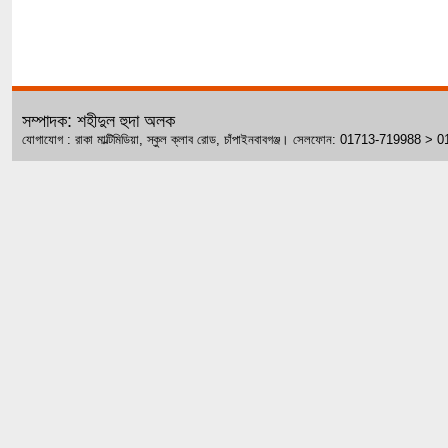
সম্পাদক: শহীদুল হুদা অলক
যোগাযোগ : রাকা মাল্টিমিডিয়া, স্কুল ক্লাব রোড, চাঁপাইনবাবগঞ্জ। সেলফোন: 01713-