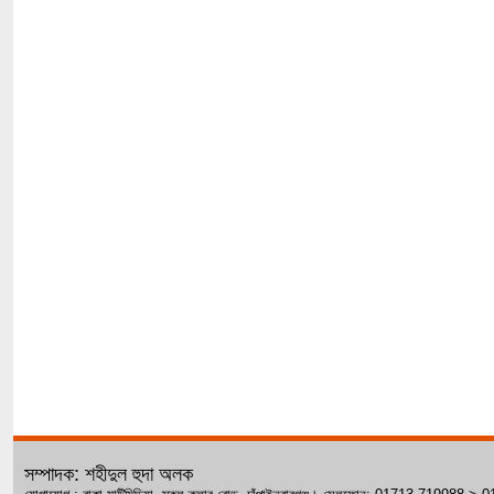
সম্পাদক: শহীদুল হুদা অলক