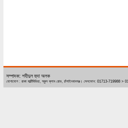
সম্পাদক: শহীদুল হুদা অলক
যোগাযোগ : রাকা মাল্টিমিডিয়া, স্কুল ক্লাব রোড, চাঁপাইনবাবগঞ্জ। সেলফোন: 01713-