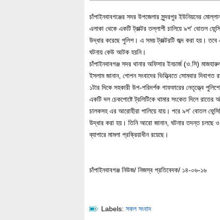
চাঁপাইনবাবগঞ্জের সদর উপজেলার সুন্দরপুর ইউনিয়নের মোল্লা
এলাকা থেকে একটি ট্রাক্টর তল্লাশী চালিয়ে ৯শ’ বোতল ফেন্স
উদ্ধার করেছে পুলিশ। এ সময় ট্রাক্টরটি জব্দ করা হয়। তবে
ঘটনায় কেউ আটক হয়নি।
চাঁপাইনবাবগঞ্জ সদর থানার অফিসার ইনচার্জ (ও.সি) মাজহারু
ইসলাম জানান, গোপন সংবাদের ভিত্ত্বিতে সোমবার দিবাগত র
১টার দিকে সহকারী উপ-পরিদর্শক গাফফারের নেতৃত্ত্বে পুলিশ
একটি দল চেকপোষ্টে ট্রলিটিকে থামার সংকেত দিলে রাতের আ
চালকসহ এর আরোহীরা পালিয়ে যায়। পরে ৯শ’ বোতল ফেন্সি
উদ্ধার করা হয়। তিনি আরো জানান, ঘটনার তদন্ত চলছে 
ব্যাপারে মামলা প্রক্রিয়াধীন রয়েছে।
চাঁপাইনবাবগঞ্জ নিউজ/ নিজস্ব প্রতিবেদক/ ১৪-০৬-১৬
Labels:
সকল সংবাদ