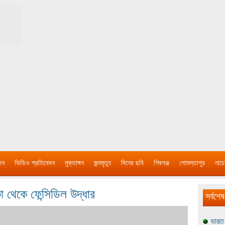
দন
ভিডিও প্রতিবেদন
মুক্তাঙ্গন
জন্মমৃত্যু
দিনের ছবি
শিবগঞ্জ
গোমস্তাপুর
নাচে
া থেকে ফেন্সিডিল উদ্ধার
সর্বশেষ
ভারত 