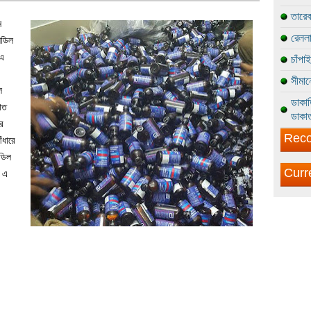
তারেক
ন
রেললা
িডিল
 এ
চাঁপা
সীমান
ল
ডাকাত
াত
ডাকাত
ের
Reco
ঁধারে
ডিল
Curr
ও এ