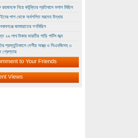
 রহমানকে নিয়ে কটূক্তির প্রতিবাদে মশাল মিছিল
ইনের পাশ থেকে অর্ধগলিত মরদেহ উদ্ধার
ইনবাবগঞ্জে জামায়াতের গণমিছিল
্তে ২৬ লাখ টাকার ভারতীয় গাড়ি পার্টস জব্দ
ির প্রস্তুতিকালে দেশীয় অস্ত্র ও সিএনজিসহ ৩
 গ্রেপ্তার
mment to Your Friends
ent Views