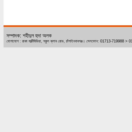
সম্পাদক: শহীদুল হুদা অলক
যোগাযোগ : রাকা মাল্টিমিডিয়া, স্কুল ক্লাব রোড, চাঁপাইনবাবগঞ্জ। সেলফোন: 01713-