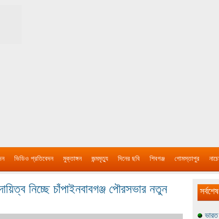
দন
ভিডিও প্রতিবেদন
মুক্তাঙ্গন
জন্মমৃত্যু
দিনের ছবি
শিবগঞ্জ
গোমস্তাপুর
নাচে
ায়িত্ব নিচ্ছে চাঁপাইনবাবগঞ্জ পৌরসভার নতুন
সর্বশেষ
ভারত 