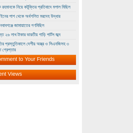
 রহমানকে নিয়ে কটূক্তির প্রতিবাদে মশাল মিছিল
ইনের পাশ থেকে অর্ধগলিত মরদেহ উদ্ধার
ইনবাবগঞ্জে জামায়াতের গণমিছিল
্তে ২৬ লাখ টাকার ভারতীয় গাড়ি পার্টস জব্দ
ির প্রস্তুতিকালে দেশীয় অস্ত্র ও সিএনজিসহ ৩
 গ্রেপ্তার
mment to Your Friends
ent Views