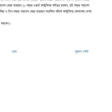
যানেল মেয়র হয়েছেন ১১ নম্বর ওয়ার্ড কাউন্সিলর সাইদুর রহমান, দুই নম্বর প্যানেল
মিয়া ও তিন নম্বর প্যানেল মেয়র হয়েছেন সংরক্ষিত মহিলা কাউন্সিলর মোসলেমা বেগম
তর করবেন।
হোম
পুরাতন পোস্ট