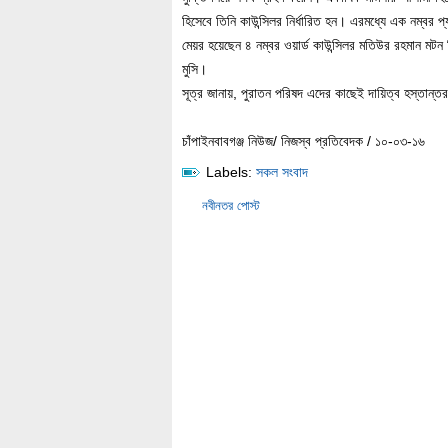
হিসেবে তিনি কাউন্সিলর নির্ধারিত হন। এরমধ্যে এক নম্বর প্
মেয়র হয়েছেন ৪ নম্বর ওয়ার্ড কাউন্সিলর মতিউর রহমান মটন 
মুসি।
সূত্র জানায়, পুরাতন পরিষদ এদের কাছেই দায়িত্ব হস্তান্
চাঁপাইনবাবগঞ্জ নিউজ/ নিজস্ব প্রতিবেদক / ১০-০৩-১৬
Labels:
সকল সংবাদ
নবীনতর পোস্ট