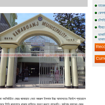
তারেক
রেললা
চাঁপা
সীমান
ডাকাত
ডাকাত
Reco
Curr
কা নবনির্বাচিত মেয়র জামায়াত নেতা নজরুল ইসলাম উচ্চ আদালতের নির্দেশে প্যারোলে
বে তিনি কারাগারে থাকায় দায়িত্ব গ্রহণ করতে পারেননি। সর্বশেষ প্যানেল মেয়র