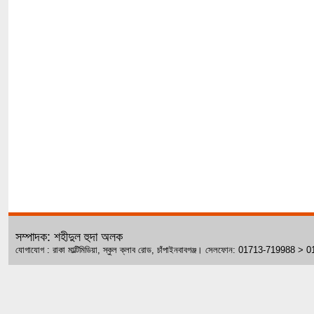
সম্পাদক: শহীদুল হুদা অলক
যোগাযোগ : রাকা মাল্টিমিডিয়া, স্কুল ক্লাব রোড, চাঁপাইনবাবগঞ্জ। সেলফোন: 01713-