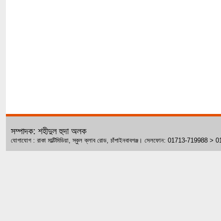
সম্পাদক: শহীদুল হুদা অলক
যোগাযোগ : রাকা মাল্টিমিডিয়া, স্কুল ক্লাব রোড, চাঁপাইনবাবগঞ্জ। সেলফোন: 01713-