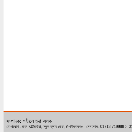
সম্পাদক: শহীদুল হুদা অলক
যোগাযোগ : রাকা মাল্টিমিডিয়া, স্কুল ক্লাব রোড, চাঁপাইনবাবগঞ্জ। সেলফোন: 01713-