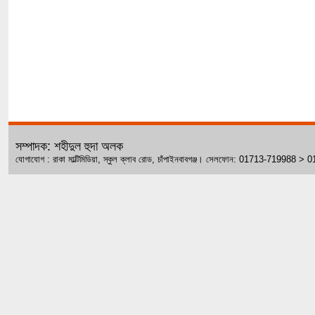
সম্পাদক: শহীদুল হুদা অলক
যোগাযোগ : রাকা মাল্টিমিডিয়া, স্কুল ক্লাব রোড, চাঁপাইনবাবগঞ্জ। সেলফোন: 01713-