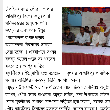
চাঁপাইনবাবগঞ্জ পৌর এলাকার
আজাইপুর বিলের কচুরিপানা
পরিস্কারের মধ্যেমে পানি
সংস্কার এবং আজাইপুর
পোল্লাডঙ্গা বাগানপাড়ার
জলাবদ্ধতা নিরসনের উদ্যোগ
নেয়া হচ্ছে । এব্যাপারে সংসদ
সদস্য আব্দুল ওদুদ সব ধরনের
সহযোতার আশ্বাস দিয়ে
স্থানীয়দের উদ্যোগী হতে বলেছেন। বুধবার আজাইপুর পাবলিক
প্রধান অতিথির বক্তব্যে তিনি একথা বলেন।
আব্দুর রউফ মাস্টারের সভাপতিত্বে আয়োজিত মতবিনিময় অনুষ্ঠা
রাখেন, পৌর মেয়র মাওলানা আব্দুল মতিন, সদর উপজেলা ভাইস
জেলা যুবলীগের সাধারণ সম্পাদক শহীদুল হুদা অলক, সাবেক ছা
পৌর কাউন্সিলর সিরাজুল ইসলাম জার্জিস, আব্দুল বারেক। অনুষ্ঠ