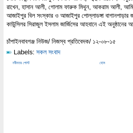
রাখেন, হাসান আলী, গোলাম ফারুক মিথুন, আকরাম আলী, আমি
আজাইপুর বিল সংস্কার ও আজাইপুর পোল্লাডঙ্গা বাগানপাড়ার জ
কাউন্সিলর সিরাজুল ইসলাম জার্জিসের আহবানে এই অনুষ্ঠানে
চাঁপাইনবাবগঞ্জ নিউজ/ নিজস্ব প্রতিবেদক/ ১২-০৮-১৫
Labels:
সকল সংবাদ
নবীনতর পোস্ট
হোম