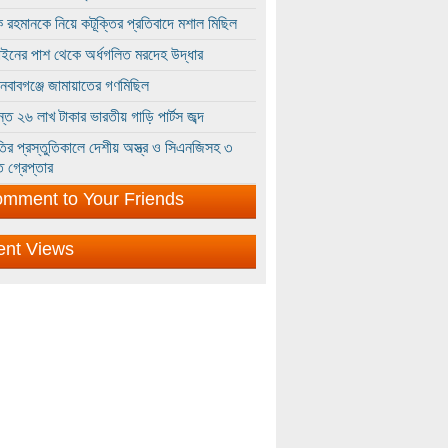
 রহমানকে নিয়ে কটূক্তির প্রতিবাদে মশাল মিছিল
ইনের পাশ থেকে অর্ধগলিত মরদেহ উদ্ধার
ইনবাবগঞ্জে জামায়াতের গণমিছিল
্তে ২৬ লাখ টাকার ভারতীয় গাড়ি পার্টস জব্দ
ির প্রস্তুতিকালে দেশীয় অস্ত্র ও সিএনজিসহ ৩
 গ্রেপ্তার
mment to Your Friends
ent Views