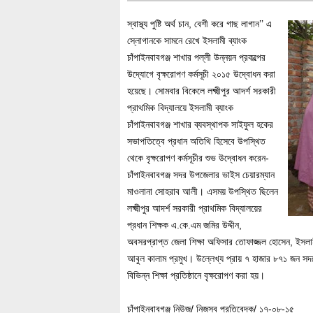
স্বাস্থ্য পুষ্টি অর্থ চান, বেশী করে গাছ লাগান’’ এ
স্লোগানকে সামনে রেখে ইসলামী ব্যাংক
চাঁপাইনবাবগঞ্জ শাখার পল্লী উন্নয়ন প্রকল্পের
উদ্যোগে বৃক্ষরোপণ কর্মসূচী ২০১৫ উদ্বোধন করা
হয়েছে। সোমবার বিকেলে লক্ষ্মীপুর আদর্শ সরকারী
প্রাথমিক বিদ্যালয়ে ইসলামী ব্যাংক
চাঁপাইনবাবগঞ্জ শাখার ব্যবস্থাপক সাইফুল হকের
সভাপতিত্বে প্রধান অতিথি হিসেবে উপস্থিত
থেকে বৃক্ষরোপণ কর্মসূচীর শুভ উদ্বোধন করেন-
চাঁপাইনবাবগঞ্জ সদর উপজেলার ভাইস চেয়ারম্যান
মাওলানা সোহরাব আলী। এসময় উপস্থিত ছিলেন
লক্ষ্মীপুর আদর্শ সরকারী প্রাথমিক বিদ্যালয়ের
প্রধান শিক্ষক এ.কে.এম জমির উদ্দীন,
অবসরপ্রাপ্ত জেলা শিক্ষা অফিসার তোফাজ্জল হোসেন, ইসলামী 
আবুল কালাম প্রমুখ। উল্লেখ্য প্রায় ৭ হাজার ৮৭১ জন সদ
বিভিন্ন শিক্ষা প্রতিষ্ঠানে বৃক্ষরোপণ করা হয়।
চাঁপাইনবাবগঞ্জ নিউজ/ নিজস্ব প্রতিবেদক/ ১৭-০৮-১৫