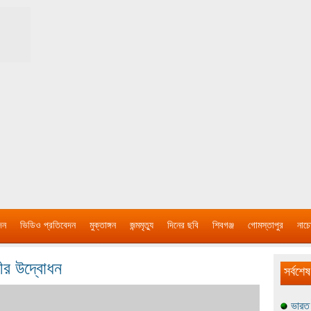
দন
ভিডিও প্রতিবেদন
মুক্তাঙ্গন
জন্মমৃত্যু
দিনের ছবি
শিবগঞ্জ
গোমস্তাপুর
নাচে
চীর উদ্বোধন
সর্বশেষ
ভারত 