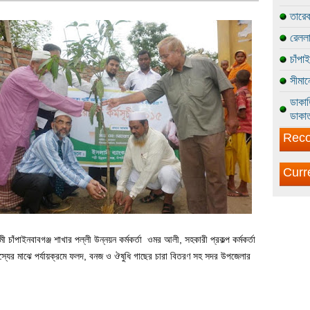
তারেক
রেললা
চাঁপা
সীমান
ডাকাত
ডাকাত
Reco
Curr
চাঁপাইনবাবগঞ্জ শাখার পল্লী উন্নয়ন কর্মকর্তা ওমর আলী, সহকারী প্রকল্প কর্মকর্তা
স্যের মাঝে পর্যায়ক্রমে ফলদ, বনজ ও ঔষুধি গাছের চারা বিতরণ সহ সদর উপজেলার