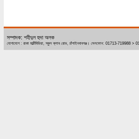
সম্পাদক: শহীদুল হুদা অলক
যোগাযোগ : রাকা মাল্টিমিডিয়া, স্কুল ক্লাব রোড, চাঁপাইনবাবগঞ্জ। সেলফোন: 01713-