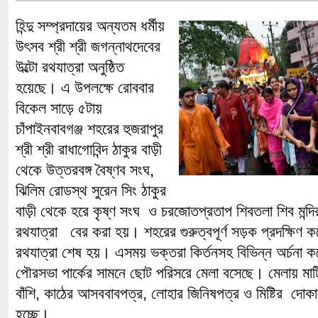
হিন্দু সম্প্রদায়ের অন্যতম ধর্মীয়
উৎসব শ্রী শ্রী জগন্নাথদেবের
উল্টো রথযাত্রা অনুষ্ঠিত
হয়েছে। এ উপলক্ষে রোববার
বিকেল সাড়ে ৫টায়
চাঁপাইনবাবগঞ্জ শহরের হুজরাপুর
শ্রী শ্রী রাধাগোবিন্দ ঠাকুর বাড়ী
থেকে উত্তরবঙ্গ বৈষ্ণব সংঘ,
ঝিলিম রোডস্থ সুরেন সিং ঠাকুর
বাড়ী থেকে হরে কৃষ্ণ সংঘ ও চরজোতপ্রতাপ শিবতলা শিব মন্দ
রথযাত্রা বের করা হয়। শহরের গুরুত্বপূর্ণ সড়ক প্রদক্ষিণ কর
রথযাত্রা শেষ হয়। এসময় ভক্তরা কির্তনসহ বিভিন্ন অর্চনা 
পৌরসভা পার্কের সামনে ছোট পরিসরে মেলা বসেছে। মেলায় মাটি
বাঁশি, কাঠের আসববাবপত্র, লোহার জিনিষপত্র ও মিষ্টির দোকান
হচ্ছে।