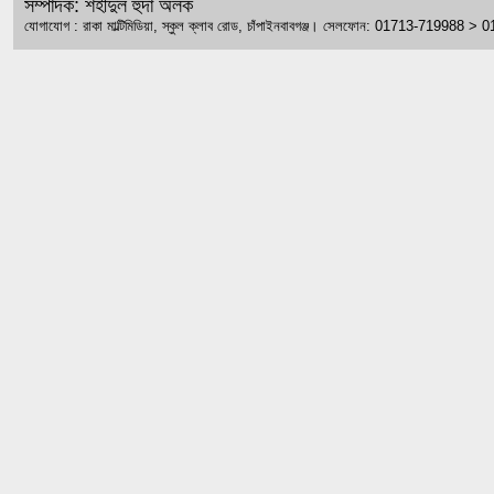
সম্পাদক: শহীদুল হুদা অলক
যোগাযোগ : রাকা মাল্টিমিডিয়া, স্কুল ক্লাব রোড, চাঁপাইনবাবগঞ্জ। সেলফোন: 01713-