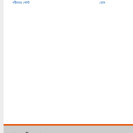
নবীনতর পোস্ট
হোম