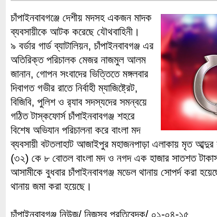
চাঁপাইনবাবগঞ্জে দেশীয় মদসহ একজন মাদক
ব্যবসায়ীকে আটক করেছে যৌথবাহিনী।
৯ বর্ডার গার্ড ব্যাটালিয়ন, চাঁপাইনবাবগঞ্জ এর
অতিরিক্ত পরিচালক মেজর নাজমুল আলম
জানান, গোপন সংবাদের ভিত্তিতে মঙ্গলবার
দিবাগত গভীর রাতে নির্বাহী ম্যাজিষ্ট্রেট,
বিজিবি, পুলিশ ও র‌্যাব সদস্যদের সমন্বয়ে
গঠিত টাস্কফোর্স চাঁপাইনবাবগঞ্জ শহরে
বিশেষ অভিযান পরিচালনা করে বাংলা মদ
ব্যবসায়ী বটতলাহাট আজাইপুর মহাজনপাড়া এলাকায় মৃত আব্দু
(৩২) কে ৮ বোতল বাংলা মদ ও নগদ এক হাজার সাতশত টা
আসামীকে বুধবার চাঁপাইনবাবগঞ্জ মডেল থানায় সোপর্দ করা হয়
থানায় জমা করা হয়েছে।
চাঁপাইনবাবগঞ্জ নিউজ/ নিজস্ব প্রতিবেদক/ ০১-০৪-১৫