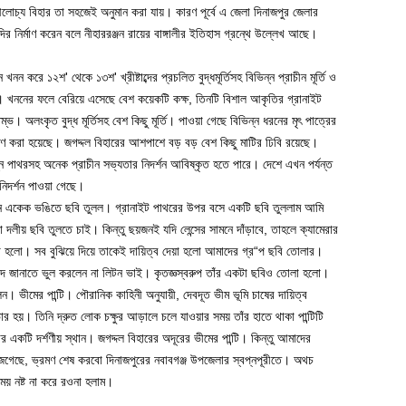
লোচ্য বিহার তা সহজেই অনুমান করা যায়। কারণ পূর্বে এ জেলা দিনাজপুর জেলার
ির নির্মাণ করেন বলে নীহাররঞ্জন রায়ের বাঙ্গালীর ইতিহাস গ্রন্থে উল্লেখ আছে।
ে ১২শ' থেকে ১৩শ' খ্রীষ্টাব্দের প্রচলিত বুদ্ধমূর্তিসহ বিভিন্ন প্রাচীন মূর্তি ও
 খননের ফলে বেরিয়ে এসেছে বেশ কয়েকটি কক্ষ, তিনটি বিশাল আকৃতির গ্রানাইট
্ভ। অলংকৃত বুদ্ধ মূর্তিসহ বেশ কিছু মূর্তি। পাওয়া গেছে বিভিন্ন ধরনের মৃৎ পাত্রের
ক্ষণ করা হয়েছে। জগদ্দল বিহারের আশপাশে বড় বড় বেশ কিছু মাটির ঢিবি রয়েছে।
্ন পাথরসহ অনেক প্রাচীন সভ্যতার নিদর্শন আবিষ্কৃত হতে পারে। দেশে এখন পর্যন্ত
 নিদর্শন পাওয়া গেছে।
জন একেক ভঙিতে ছবি তুলল। গ্রানাইট পাথরের উপর বসে একটি ছবি তুললাম আমি
ীয় ছবি তুলতে চাই। কিন্তু ছয়জনই যদি লেন্সের সামনে দাঁড়াবে, তাহলে ক্যামেরার
কা হলো। সব বুঝিয়ে দিয়ে তাকেই দায়িত্ব দেয়া হলো আমাদের গ্র“প ছবি তোলার।
বাদ জানাতে ভুল করলেন না লিটন ভাই। কৃতজ্ঞস্বরুপ তাঁর একটা ছবিও তোলা হলো।
 ভীমের পান্টি। পৌরানিক কাহিনী অনুযায়ী, দেবদূত ভীম ভূমি চাষের দায়িত্ব
র হয়। তিনি দ্রুত লোক চক্ষুর আড়ালে চলে যাওয়ার সময় তাঁর হাতে থাকা পান্টিটি
ার একটি দর্শণীয় স্থান। জগদ্দল বিহারের অদূরের ভীমের পান্টি। কিন্তু আমাদের
েগেছে, ভ্রমণ শেষ করবো দিনাজপুরের নবাবগঞ্জ উপজেলার স্বপ্নপূরীতে। অথচ
 নষ্ট না করে রওনা হলাম।