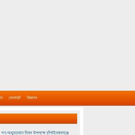
াল
ভোলাহাট
বিজ্ঞাপন
 গণ-অভ্যুত্থান দিবস উপলক্ষে চাঁপাইনবাবগঞ্জে