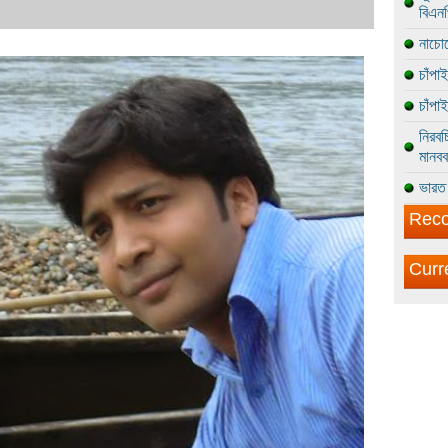
বিএন
নাচোল
চাঁপা
চাঁপা
নিরবচ
মানবব
ভারত 
Reco
Curr