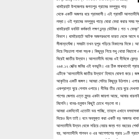
ধামইরহাট উপজেলার জগতপুর গ্রামের নলপুকুর পাড়
থেকে একটি অজগর ধরে গ্রামবাসী। এই গ্রামটি আলতাদীঘি
লম্বা। ওই গ্রামের নলপুকুর পাড়ে ঘোরা ফেরা করার সময় স
ধামইরহাট বনবিট কর্মকর্তা লক্ষণ চন্দ্র ভৌমিক। গত ৭ ফে
বিভাগ। ধামইরহাটে আটক অজগরগুলো ভারত থেকে আসে বলেই
সীমান্তঘেঁষা। সময়টা তখন দুপুর গড়িয়ে বিকালের দিকে। 
দিয়ে পিচঢালা পাকা সড়ক। কিছুদূর গিয়ে শুধু খোয়া বিছা
ঘিরেই জাতীয় উদ্যান। আলতাদীঘি নামের ওই দীঘিকে কেন্দ্র 
২৬৪.১২ হেক্টর জমির এই বনভূমি। এর ঠিক মাঝখানেই প্রা
এটিকে 'আলতাদীঘি জাতীয় উদ্যান' হিসাবে ঘোষণা করে। জঙ্
আকৃতির একটি জঙ্গল। আমরা সেটার কিছুদূর উঠলাম। এপার 
একপ্রাপ্ত ঘুরে গেলাম ওপারে। দীঘির তীর বেয়ে ঘুরে দেখলা
পাশের জেলায় এত্ত সুন্দর একটা জায়গা আছে, আমার ধারনা
মিলেনি। বানর-হনুমান কিছুই চোখে পড়লো না।
আমরা একদিনেই এতোটা ভয় পাচ্ছি, তাহলে এখানে বসবাসকা
দিয়েও ছিল তাই। বনে অবমুক্ত করা একটি বড় অজগর খাবারে
আলতাদীঘি উদ্যন থেকে সরিয়ে নেয়ার জন্য গত বছরের শেষদি
হয়, আলতাদীঘি শালবন ও এর আশেপাশের প্রায় ১০টি গ্রামে আদ