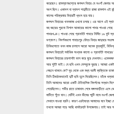
করেছেন। রামপ্রাণগুপ্তের জগদ্দল বিহার যে নওগাঁ জেলার আ
অংশ ছিল। একাদশ বা দ্বাদশ শতাব্দীতে রাজা রামপাল এই মন্দ
কালের পরিক্রমায় বিহারটি ধ্বংস হয়ে যায়।
জগদ্দল বিহারের খননকাজ এখনো চলছে। এর আগে এই স্থান খনন কর
বহু বছরের পুরনো বিশাল আকারের কালো পাথর পাওয়া গেছে।
পাথরখণ্ড। পাওয়া গেছে গ্রানাইট পাথরে নির্মিত ১৬ ফুট স্তম
ভগ্নাংশ। নিদর্শনগুলো পাহাড়পুর বৌদ্ধ বিহার জাদুঘরে সংর
ঢিবিগুলোতে খনন কাজ চালালে আরো অনেক বুদ্ধমূর্তি, বিভিন
জগদ্দল বিহারেই সর্বাধিক সংখ্যক কালো ও গ্রানাইট পাথরের
জগদ্দল বিহারের চারপাশটা ভাল করে ঘুরে দেখলাম। একেক
আর সুইট ভাই। যে ছবি এখন ফেসবুকে ঘুরছে। আমরা একটা দল
পেছনে থাকবে কে? দূর থেকে এক মধ্য বয়সী ব্যক্তিকে ডা
তিনি ঠিকঠাকভাবেই দুটি ছবি তুলে দিয়েছিলেন। তাঁকে ধন্য
তিনি আমাদের আরো একটি ঐতিহাসিক নিদর্শনের সন্ধান দিলেন।
পেয়েছিলেন। গভীর রাতে চাষাবাদ শেষে মঙ্গলবাড়ীতে এসে ভো
মাটিতে পুঁতে যান। যেটিই এখন ভীমের পান্টি নামে নওগাঁ জেল
সেখানে যাওয়া হয়নি। কারণ এরইমধ্যে আমাদের মনে ইচ্ছা জ
তখনো আমরা পড়ে আছি ধামইরহাট উপজেলায়। তাই আর সময়