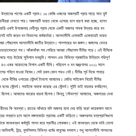
 উদ্যানের পাশের একটি গ্রাম। ১৬ কেজি ওজনের অজগরটি প্রায় সাড়ে সাত ফুট
্থানীয়রা দেখতে পায়। অজগরটি ভারত থেকে এসেছে বলে ধারণা করা হচ্ছে, বলেন
ব্র“য়ারি একই উপজেলার দেবীপুর গ্রাম থেকে একটি অজগর শাবক উদ্ধার করে বন
 দাবি করেন বন বিভাগের কর্মকর্তারা। আলতাদীঘি এলাকাটি একেবারেই ভারত
আমরা পৌছালাম আলতাদীঘি জাতীয় উদ্যানে। শালগাছের ঘন জঙ্গল। জঙ্গলের ভেতর
নো এবড়োথেবড়ো পথ। আঁকাবাঁকা পথ পেরিয়ে আমরা পৌছালাম দীঘির পড়ে। এই দীঘিকে
করে গড়ে উঠেছে সুবিশাল বনভূমি। শালবন এবং বিভিন্ন প্রজাতির উদ্ভিদে পরিপূর্ণ
য় ৪৩ একর আয়তনের বিশাল একটি দীঘি। পরিবেশ ও বন মন্ত্রণালয় ২০১১ সালে
গলের গহিনে যাওয়া নিষেধ। সেই রকম কোন পথও নেই। দীঘির পূর্ব দিকে পাহাড়
থেকে দীঘির ওপারের সৌন্দর্য টানলো আমাদের। মোটর সাইকেল নিয়েই দীঘির
ম বনের সৌন্দর্য। সবাইকে অবাক করেছে এর সৌন্দর্য। সুইট ভাই বারবার বলছিলেন,
ই ছিলনা। আমাদের কারোর ধারনা ছিলনা। কিন্তু ‘সৌভাগ্য’ আমাদের, অজগরের দেখা
রীদের কি অবস্থা। রাতের আঁধারে যদি অজগর হানা দেয় বাড়ি ঘরে! কয়েকমাস আগে
র সন্ধানে চলে আসে মঙ্গলকোঠা গ্রামের একটি বাড়িতে। অজগরসহ বন্যপ্রাণিগুলো
কে মানববন্ধন কর্মসূচি পালন করে স্থানীয় লোকজন। ওই মানবন্ধন থেকে দাবি তোলা
িবাসী, হিন্দু, মুসলিমসহ বিভিন্ন ধর্মের মানুষের বসবাস। শুধু আলতাদীঘি শালবনের