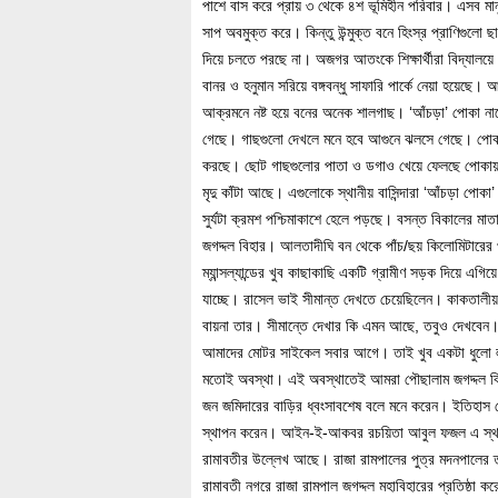
পাশে বাস করে প্রায় ৩ থেকে ৪শ ভূমিহীন পরিবার। এসব মান
সাপ অবমুক্ত করে। কিন্তু উন্মুক্ত বনে হিংস্র প্রাণিগু
দিয়ে চলতে পরছে না। অজগর আতংকে শিক্ষার্থীরা বিদ্যালয়
বানর ও হনুমান সরিয়ে বঙ্গবন্ধু সাফারি পার্কে নেয়া হয়ে
আক্রমনে নষ্ট হয়ে বনের অনেক শালগাছ। ‘আঁচড়া’ পোকা না
গেছে। গাছগুলো দেখলে মনে হবে আগুনে ঝলসে গেছে। পোকার 
করছে। ছোট গাছগুলোর পাতা ও ডগাও খেয়ে ফেলছে পোকায়। 
মৃদু কাঁটা আছে। এগুলোকে স্থানীয় বাসিন্দারা ‘আঁচড়া পোকা
সুর্যটা ক্রমশ পশ্চিমাকাশে হেলে পড়ছে। বসন্ত বিকালের মা
জগদ্দল বিহার। আলতাদীঘি বন থেকে পাঁচ/ছয় কিলোমিটারের 
ম্যান্সল্যান্ডের খুব কাছাকাছি একটি গ্রামীণ সড়ক দিয়ে এগিয়
যাচ্ছে। রাসেল ভাই সীমান্ত দেখতে চেয়েছিলেন। কাকতালী
বায়না তার। সীমান্তে দেখার কি এমন আছে, তবুও দেখবেন।
আমাদের মোটর সাইকেল সবার আগে। তাই খুব একটা ধুলো লাগ
মতোই অবস্থা। এই অবস্থাতেই আমরা পৌছালাম জগদ্দল বিহা
জন জমিদারের বাড়ির ধ্বংসাবশেষ বলে মনে করেন। ইতিহাস থে
স্থাপন করেন। আইন-ই-আকবর রচয়িতা আবুল ফজল এ স্থানটিক
রামাবতীর উল্লেখ আছে। রাজা রামপালের পুত্র মদনপালের ত
রামাবতী নগরে রাজা রামপাল জগদ্দল মহাবিহারের প্রতিষ্ঠা 