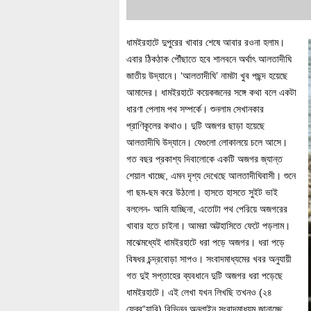
ধামইরহাটে দুপুরের খাবার শেষে আবার রওনা হলাম।
এবার ঠিকঠাক পৌঁছাতে হবে শালবনে অর্থাৎ আলতাদীঘি
জাতীয় উদ্যানে। ‘আলতাদীঘি’ নামটা খুব পছন্দ হয়েছে
আমাদের। ধামইরহাটে কয়েকজনের সঙ্গে কথা বলে একটা
ধারণা পেলাম পথ সম্পর্কে। শুনলাম সেখানকার
প্রাণিকূলের কথাও। দুটি অজগর ছাড়া হয়েছে
আলতাদীঘি উদ্যানে। যেগুলো লোকালয়ে চলে আসে।
গত বছর প্রকাশ্য দিবালোকে একটি অজগর জ্যান্ত
শেয়াল খাচ্ছে, এমন দৃশ্য দেখেছে আলতাদীঘিবাসী। শুনে
গা ছম-ছম করে উঠলো। হাসতে হাসতে সুইট ভাই
বললেন- আমি যাচ্ছিনা, এতোটা পথ পেরিয়ে অজগরের
খাবার হতে চাইনা। আমরা অট্টহাসিতে ফেটে পড়লাম।
মাঝেমধ্যেই ধামইরহাটে ধরা পড়ে অজগর। ধরা পড়ে
বিষধর চন্দ্রবোড়া সাপও। সংবাদমাধ্যমের খবর অনুযায়ী
গত দুই সপ্তাহের ব্যবধানে দুটি অজগর ধরা পড়েছে
ধামইরহাটে। এই লেখা যখন লিখছি তখনও (২৪
ফেব্র“য়ারি) বিভিন্ন অনলাইন সংবাদমাধ্যম জানাচ্ছে,