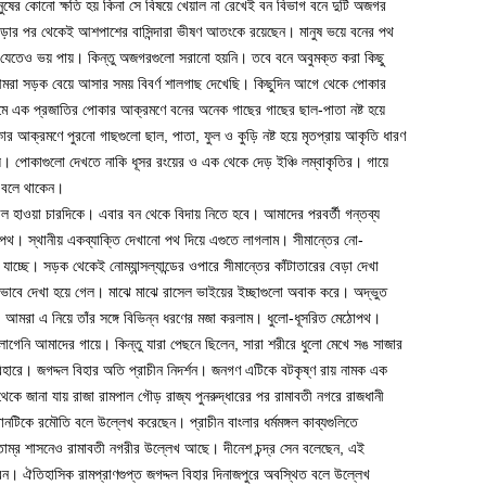
ুষের কোনো ক্ষতি হয় কিনা সে বিষয়ে খেয়াল না রেখেই বন বিভাগ বনে দুটি অজগর
লো ছাড়ার পর থেকেই আশপাশের বাসিন্দারা ভীষণ আতংকে রয়েছেন। মানুষ ভয়ে বনের পথ
ে যেতেও ভয় পায়। কিন্তু অজগরগুলো সরানো হয়নি। তবে বনে অবুমক্ত করা কিছু
ছে। আমরা সড়ক বেয়ে আসার সময় বিবর্ণ শালগাছ দেখেছি। কিছুদিন আগে থেকে পোকার
মে এক প্রজাতির পোকার আক্রমণে বনের অনেক গাছের গাছের ছাল-পাতা নষ্ট হয়ে
আক্রমণে পুরনো গাছগুলো ছাল, পাতা, ফুল ও কুড়ি নষ্ট হয়ে মৃতপ্রায় আকৃতি ধারণ
পোকাগুলো দেখতে নাকি ধূসর রংয়ের ও এক থেকে দেড় ইঞ্চি লম্বাকৃতির। গায়ে
’ বলে থাকেন।
তাল হাওয়া চারদিকে। এবার বন থেকে বিদায় নিতে হবে। আমাদের পরবর্তী গন্তব্য
পথ। স্থানীয় একব্যাক্তি দেখানো পথ দিয়ে এগুতে লাগলাম। সীমান্তের নো-
ে যাচ্ছে। সড়ক থেকেই নোম্যান্সল্যান্ডের ওপারে সীমান্তের কাঁটাতারের বেড়া দেখা
য়ভাবে দেখা হয়ে গেল। মাঝে মাঝে রাসেল ভাইয়ের ইচ্ছাগুলো অবাক করে। অদ্ভুত
 আমরা এ নিয়ে তাঁর সঙ্গে বিভিন্ন ধরণের মজা করলাম। ধুলো-ধূসরিত মেঠোপথ।
েনি আমাদের গায়ে। কিন্তু যারা পেছনে ছিলেন, সারা শরীরে ধুলো মেখে সঙ সাজার
রে। জগদ্দল বিহার অতি প্রাচীন নিদর্শন। জনগণ এটিকে বটকৃষ্ণ রায় নামক এক
কে জানা যায় রাজা রামপাল গৌড় রাজ্য পুনরুদ্ধারের পর রামাবতী নগরে রাজধানী
ে রমৌতি বলে উল্লেখ করেছেন। প্রাচীন বাংলার ধর্মমঙ্গল কাব্যগুলিতে
াম্র শাসনেও রামাবতী নগরীর উল্লেখ আছে। দীনেশ চন্দ্র সেন বলেছেন, এই
করেন। ঐতিহাসিক রামপ্রাণগুপ্ত জগদ্দল বিহার দিনাজপুরে অবস্থিত বলে উল্লেখ