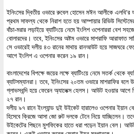
ইনিংসের দ্বিতীয় ওভারে রুবেল হোসেন মঈন আলীকে এলবি’র ফ
প্রথম সাফল্য থেকে নিরাশ হতে হয় আম্পায়ার রিভিউ সিস্টেম
বাঁচা-মরার লড়াইয়ে ব্যাটিংয়ে নেমে ইংলিশ ওপেনাররা বেশ সহ
বোলারদের। তবে, ইনিংসের অষ্টম ওভারে মাশরাফি আরাফাত স
সে ওভারেই দলীয় ৪৩ রানের মাথায় রানআউট হয়ে সাজঘরে 
আগে ইংলিশ এ ওপেনার করেন ১৯ রান।
বাংলাদেশের বিপক্ষে জয়ের লক্ষে ব্যাটিংয়ে নেমে সতর্ক থেকে ব্যা
ব্যাটসম্যানরা। তবে, ইনিংসের ২০তম ওভারে মাশরাফির বলে 
গ্লাভসবন্দি হয়ে ফেরেন অ্যালেক্স হেলস। আউট হওয়ার আগে 
২৭ রান।
দলীয় ৯৭ রানে ইংল্যান্ড দুই উইকেট হারালেও ওপেনার ইয়ান বেল
হিসেবে ক্রিজে আসা জো রুট দলকে টেনে নিয়ে যাচ্ছিলেন। তব
উইকেটের পিছনে মুশফিকের হাতে ধরা পড়েন ইয়ান বেল। আউ
করেন। একই ওভারে রুবেল ফেরান ইয়ন মরগানকে।