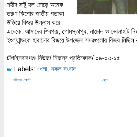
শহীদ সাটু হল মোড়ে অনেক
তরুণ কিশোর জাতীয় পতাকা
উড়িয়ে বিজয় উল্লাস করে।
এদেকে, আমাদের শিবগঞ্জ, গোমস্তাপুর, নাচোল ও ভোলাহাট নি
ইংল্যাান্ডকে হারানোর বিজয়ে উপজেলা সদরগুলোয় বিজয মিছি
চাঁপাইনবাবগঞ্জ নিউজ/ নিজস্ব প্রতিবেদক/ ০৯-০৩-১৫
Labels:
খেলা
,
সকল সংবাদ
নবীনতর পোস্ট
হোম