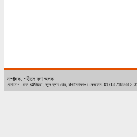
সম্পাদক: শহীদুল হুদা অলক
যোগাযোগ : রাকা মাল্টিমিডিয়া, স্কুল ক্লাব রোড, চাঁপাইনবাবগঞ্জ। সেলফোন: 01713-