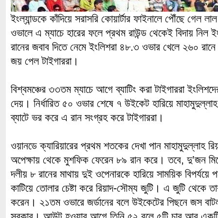
ইংল্যান্ডকে কাঁদিয়ে সরাসরি কোয়ার্টার ফাইনালে পৌঁছে গেল ল
ওভালে এ ম্যাচে হারের ফলে প্রথম রাউন্ড থেকেই বিদায় নিল ই
রানের জবাব দিতে নেমে ইংলিশরা ৪৮.৩ ওভার খেলে ২৬০ রানে
জয় পেল টাইগাররা।
বিশ্বমঞ্চের ৩৩তম ম্যাচে আগে ব্যাটিং করা টাইগাররা ইংলিশদে
দেয়। নির্ধারিত ৫০ ওভার শেষে ৭ উইকেট হারিয়ে মাহামুদুল্লা
ব্যাটে ভর করে এ রান সংগ্রহ করে টাইগাররা।
ওয়ানডে ক্যারিয়ারের প্রথম শতকের দেখা পান মাহামুদুল্লাহ 
অপেক্ষায় থেকে মুশফিক ফেরেন ৮৯ রান করে। তবে, দু’জন মি
দলীয় ৮ রানের মাথায় দুই ওপেনারকে হারিয়ে সাময়িক বিপর্যয়ে প
কাটিয়ে তোলার চেষ্টা করে রিয়াদ-সৌম্য জুটি। এ জুটি থেকে 
করেন। ২১তম ওভারে জর্ডানের বলে উইকেটের পিছনে জস বাটলার
সরকার। আউট হওয়ার আগে তিনি ৫২ বলে ৫টি চার আর একট