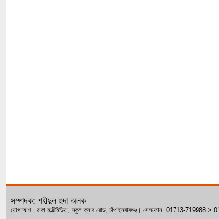
সম্পাদক: শহীদুল হুদা অলক
যোগাযোগ : রাকা মাল্টিমিডিয়া, স্কুল ক্লাব রোড, চাঁপাইনবাবগঞ্জ। সেলফোন: 01713-