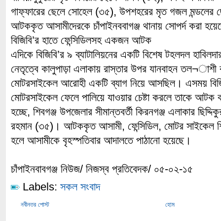
গাফ্ফারের ছেলে সোহেল (৩৫), উপশহরের মৃত গজল মন্ডলের
আটককৃত আসামীদেরকে চাঁপাইনববাগঞ্জ থানায় সোপর্দ করা হয়
বিজিবি’র হাতে ফেন্সিডিলসহ একজন আটক
এদিকে বিজিবি’র ৯ ব্যাটালিয়নের একটি বিশেষ টহলদল হাবিলদ
নেতৃত্বে কালুপাড়া এলাকায় রাস্তার উপর যানবাহন তল¬াশ
মোটরসাইকেল আরোহী একটি ব্যাগ নিয়ে আসছিল। এসময় বিজ
মোটরসাইকেল ফেলে পালিয়ে যাওয়ার চেষ্টা করলে তাকে আটক 
হচ্ছে, শিবগঞ্জ উপজেলার সীমান্তবর্তী কিরনগঞ্জ এলাকার ছিদ্দ
রহমান (৩৫)। আটককৃত আসামী, ফেন্সিডিল, মোটর সাইকেল শিব
হলে আসামীকে বৃহস্পতিবার আদালতে পাঠানো হয়েছে।
চাঁপাইনবাবগঞ্জ নিউজ/ নিজস্ব প্রতিবেদক/ ০৫-০২-১৫
Labels:
সকল সংবাদ
নবীনতর পোস্ট
হোম