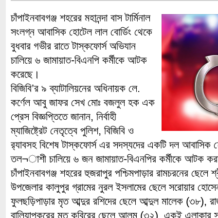
চাঁপাইনবাবগঞ্জ শহরের মহানন্দা বাস টার্মিনাল
সংলগ্ন আবাসিক হোটেল লাল বোর্ডিং থেকে
বুধবার গভীর রাতে টাস্কফোর্স অভিযান
চালিয়ে ৬ জামায়াত-বিএনপি কর্মীকে আটক
করেছে।
বিজিবি’র ৯ ব্যাটালিয়নের অধিনায়ক লে.
কর্ণেল আবু জাফর সেখ মোঃ বজলুল হক এক
প্রেস বিজ্ঞপ্তিতে জানান, নির্বাহী
ম্যাজিষ্ট্রেট নেতৃত্বে পুলিশ, বিজিবি ও
র‌্যাবসহ বিশেষ টাস্কফোর্স এর সদস্যদের একটি দল আবাসিক হ
তল¬াশী চালিয়ে ৬ জন জামায়াত-বিএনপির কর্মীকে আটক কর
চাঁপাইনবাবগঞ্জ শহরের হুজরাপুর পশ্চিমপাড়ার রামচরনের ছেলে শ্
উপজেলার কালুপুর গ্রামের নুরল ইসলামের ছেলে সরোয়ার হোসে
ফুলছড়িপাড়ার মৃত আব্দুর রশিদের ছেলে আব্দুল মালেক (৩৮), র
বালিয়াপুকুরের মৃত কবিরের ছেলে আলম (৩২), একই এলাকার সা