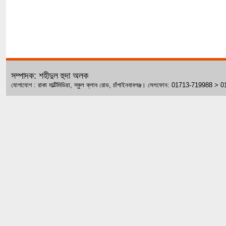
সম্পাদক: শহীদুল হুদা অলক
যোগাযোগ : রাকা মাল্টিমিডিয়া, স্কুল ক্লাব রোড, চাঁপাইনবাবগঞ্জ। সেলফোন: 01713-