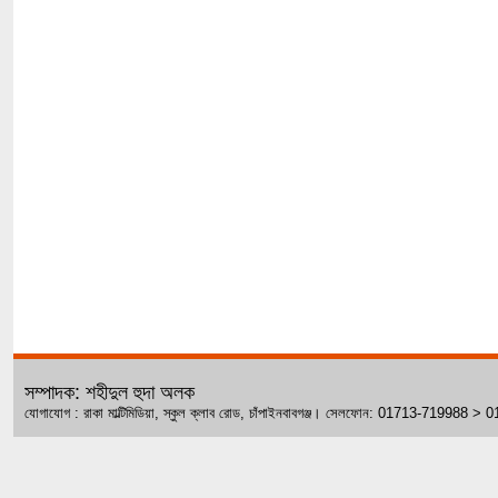
সম্পাদক: শহীদুল হুদা অলক
যোগাযোগ : রাকা মাল্টিমিডিয়া, স্কুল ক্লাব রোড, চাঁপাইনবাবগঞ্জ। সেলফোন: 01713-