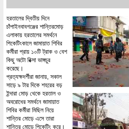
হরতালের দ্বিতীয় দিনে
চাঁপাইনবাবগঞ্জের শান্তিরমোড়
এলাকায় হরতালের সমর্থনে
পিকেটিংকালে জামায়াত শিবির
কর্মীরা প্রায় ১০টি ট্রাক ও বেশ
কিছু অটো রিক্সা ভাঙ্গচুর
করেছে।
প্রত্যক্ষদর্শীরা জানায়, সকাল
সাড়ে ৯ টার দিকে শহরের বড়
ইন্দারা মোড় থেকে হরতাল ও
অবরোধের সমর্থনে জামায়াত
শিবির কর্মীরা মিছিল নিয়ে
শান্তির মোড়ে এসে তারা
শান্তির মোড়ে পিকেটিং করে।