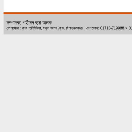
সম্পাদক: শহীদুল হুদা অলক
যোগাযোগ : রাকা মাল্টিমিডিয়া, স্কুল ক্লাব রোড, চাঁপাইনবাবগঞ্জ। সেলফোন: 01713-