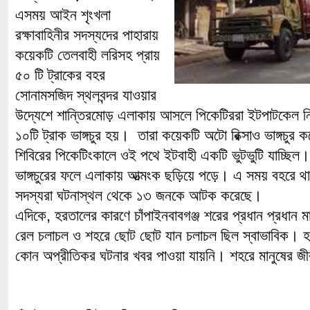
এসময় আইন শৃংখলা
রক্ষাবাহিনীর সদস্যদের পাহারায়
কয়েকটি তেলবাহী লরিসহ প্রায়
৫০ টি ট্রাকের বহর
সোনামসজিদ স্থলবন্দর যাওয়ার
উদ্যেশে শান্তিরমোড় এলাকায় আসলে পিকেটিররা ইটপাটকেল নিক
১০টি ট্রাক ভাঙ্গচুর হয়। তারা কয়েকটি অটো রিক্সাও ভাঙ্গচুর 
শিবিরের পিকেটিংকালে ওই পথে ইটবাহী একটি ভুটভুটি যাচ্ছিল। 
ভাঙ্গচুরের ফলে এলাকায় আত্মংক ছড়িয়ে পড়ে। এ সময় বহরে থাক
সদস্যরা ঘটনাস্থল থেকে ১৩ জনকে আটক করেছে।
এদিকে, হরতালের কারণে চাঁপাইনবাবগঞ্জ শরের প্রধান প্রধান ম
রেল চলাচল ও শহরে ছোট ছোট যান চলাচল ছিল স্বাভাবিক। 
কোন অপ্রীতিকর ঘটনার খবর পাওয়া যায়নি। শহরে মানুষের জীব