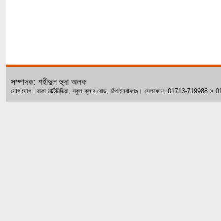
সম্পাদক: শহীদুল হুদা অলক
যোগাযোগ : রাকা মাল্টিমিডিয়া, স্কুল ক্লাব রোড, চাঁপাইনবাবগঞ্জ। সেলফোন: 01713-