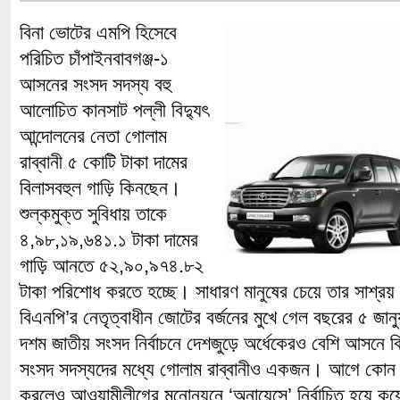
বিনা ভোটের এমপি হিসেবে
পরিচিত চাঁপাইনবাবগঞ্জ-১
আসনের সংসদ সদস্য বহু
আলোচিত কানসাট পল্লী বিদ্যুৎ
আন্দোলনের নেতা গোলাম
রাব্বানী ৫ কোটি টাকা দামের
বিলাসবহুল গাড়ি কিনছেন।
শুল্কমুক্ত সুবিধায় তাকে
৪,৯৮,১৯,৬৪১.১ টাকা দামের
গাড়ি আনতে ৫২,৯০,৯৭৪.৮২
টাকা পরিশোধ করতে হচ্ছে। সাধারণ মানুষের চেয়ে তার সাশ্রয়
বিএনপি’র নেতৃত্বাধীন জোটের বর্জনের মুখে গেল বছরের ৫ জানু
দশম জাতীয় সংসদ নির্বাচনে দেশজুড়ে অর্ধেকেরও বেশি আসনে বিনা প
সংসদ সদস্যদের মধ্যে গোলাম রাব্বানীও একজন। আগে কোন 
করলেও আওয়ামীলীগের মনোনয়নে ‘অনায়েসে’ নির্বাচিত হয়ে কয়েক