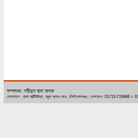
সম্পাদক: শহীদুল হুদা অলক
যোগাযোগ : রাকা মাল্টিমিডিয়া, স্কুল ক্লাব রোড, চাঁপাইনবাবগঞ্জ। সেলফোন: 01713-