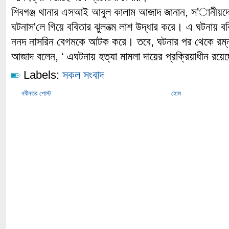
শিবগঞ্জ থানার এসআই আবুল কালাম আজাদ জানান, স'ানীয়দের
ঘটনাস'লে গিয়ে ববিতার ঝুলনত্ম লাশ উদ্ধার করে। এ ঘটনায় বব
ননদ নাসরিন বেগমকে আটক করে। তবে, ঘটনার পর থেকে র
আজাদ বলেন, ‘ এঘটনায় হত্যা মামলা দায়ের প্রক্রিয়াধীন রয়ে
Labels:
সকল সংবাদ
নবীনতর পোস্ট
হোম