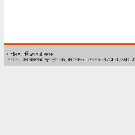
সম্পাদক: শহীদুল হুদা অলক
যোগাযোগ : রাকা মাল্টিমিডিয়া, স্কুল ক্লাব রোড, চাঁপাইনবাবগঞ্জ। সেলফোন: 01713-