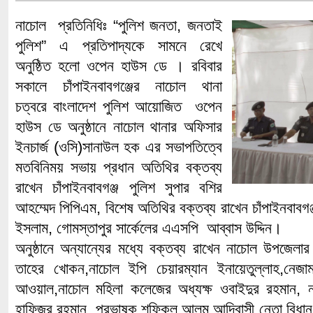
নাচোল প্রতিনিধিঃ “পুলিশ জনতা, জনতাই
পুলিশ” এ প্রতিপাদ্যকে সামনে রেখে
অনুষ্ঠিত হলো ওপেন হাউস ডে । রবিবার
সকালে চাঁপাইনবাবগঞ্জের নাচোল থানা
চত্বরে বাংলাদেশ পুলিশ আয়োজিত ওপেন
হাউস ডে অনুষ্ঠানে নাচোল থানার অফিসার
ইনচার্জ (ওসি)সানাউল হক এর সভাপতিত্বে
মতবিনিময় সভায় প্রধান অতিথির বক্তব্য
রাখেন চাঁপাইনবাবগঞ্জ পুলিশ সুপার বশির
আহম্মেদ পিপিএম, বিশেষ অতিথির বক্তব্য রাখেন চাঁপাইনবাব
ইসলাম, গোমস্তাপুর সার্কেলের এএসপি আব্বাস উদ্দিন।
অনুষ্ঠানে অন্যান্যের মধ্যে বক্তব্য রাখেন নাচোল উপজেলা
তাহের খোকন,নাচোল ইপি চেয়ারম্যান ইনায়েতুল্লাহ,নেজাম
আওয়াল,নাচোল মহিলা কলেজের অধ্যক্ষ ওবাইদুর রহমান, ন
হাফিজুর রহমান, প্রভাষক শফিকুল আলম আদিবাসী নেতা বিধান 