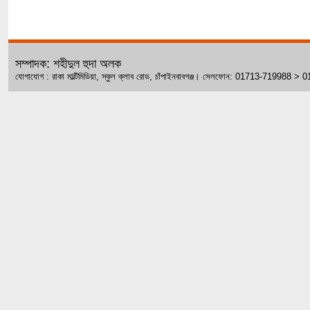
সম্পাদক: শহীদুল হুদা অলক
যোগাযোগ : রাকা মাল্টিমিডিয়া, স্কুল ক্লাব রোড, চাঁপাইনবাবগঞ্জ। সেলফোন: 01713-