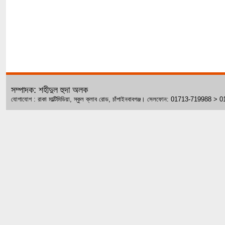
সম্পাদক: শহীদুল হুদা অলক
যোগাযোগ : রাকা মাল্টিমিডিয়া, স্কুল ক্লাব রোড, চাঁপাইনবাবগঞ্জ। সেলফোন: 01713-