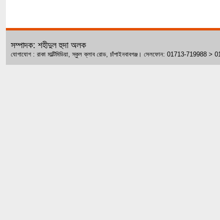
সম্পাদক: শহীদুল হুদা অলক
যোগাযোগ : রাকা মাল্টিমিডিয়া, স্কুল ক্লাব রোড, চাঁপাইনবাবগঞ্জ। সেলফোন: 01713-