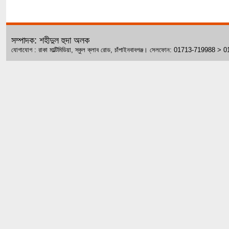
সম্পাদক: শহীদুল হুদা অলক
যোগাযোগ : রাকা মাল্টিমিডিয়া, স্কুল ক্লাব রোড, চাঁপাইনবাবগঞ্জ। সেলফোন: 01713-