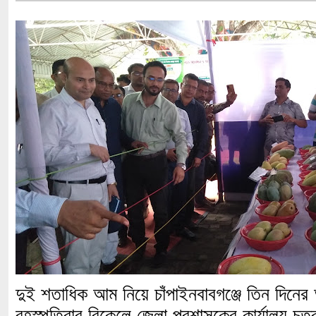
দুই শতাধিক আম নিয়ে চাঁপাইনবাবগঞ্জে তিন দিনের
বৃহস্পতিবার বিকেলে জেলা প্রশাসকের কার্যালয় চ