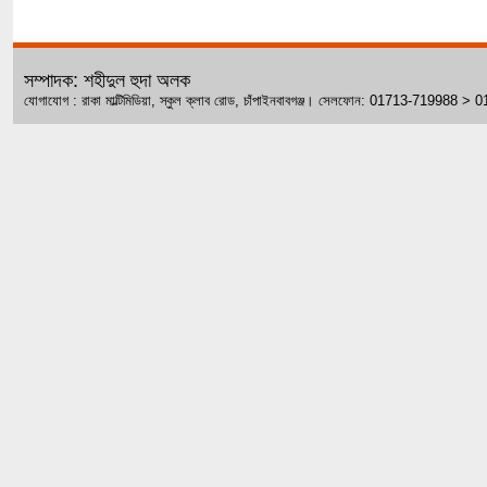
সম্পাদক: শহীদুল হুদা অলক
যোগাযোগ : রাকা মাল্টিমিডিয়া, স্কুল ক্লাব রোড, চাঁপাইনবাবগঞ্জ। সেলফোন: 01713-