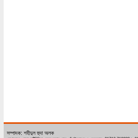
সম্পাদক: শহীদুল হুদা অলক