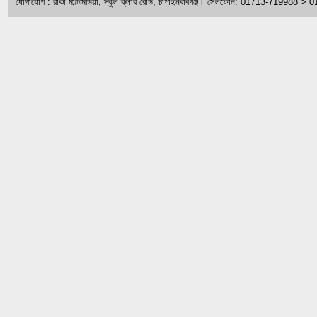
যোগাযোগ : রাকা মাল্টিমিডিয়া, স্কুল ক্লাব রোড, চাঁপাইনবাবগঞ্জ। সেলফোন: 01713-