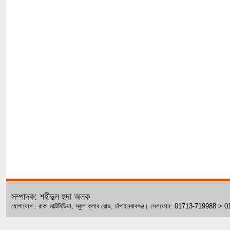
সম্পাদক: শহীদুল হুদা অলক
যোগাযোগ : রাকা মাল্টিমিডিয়া, স্কুল ক্লাব রোড, চাঁপাইনবাবগঞ্জ। সেলফোন: 01713-