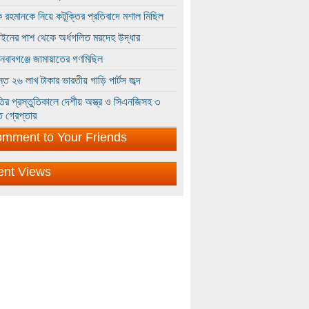
 রহমানকে নিয়ে কটূক্তির প্রতিবাদে মশাল মিছিল
ইনের পাশ থেকে অর্ধগলিত মরদেহ উদ্ধার
ইনবাবগঞ্জে জামায়াতের গণমিছিল
্তে ২৬ লাখ টাকার ভারতীয় গাড়ি পার্টস জব্দ
ির প্রস্তুতিকালে দেশীয় অস্ত্র ও সিএনজিসহ ৩
 গ্রেপ্তার
mment to Your Friends
ent Views