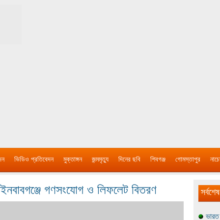
দন
ভিডিও প্রতিবেদন
মুক্তাঙ্গন
জন্মমৃত্যু
দিনের ছবি
শিবগঞ্জ
গোমস্তাপুর
নাচে
পাইনবাবগঞ্জে গণসংযোগ ও লিফলেট বিতরণ
সর্বশেষ
ভারত 