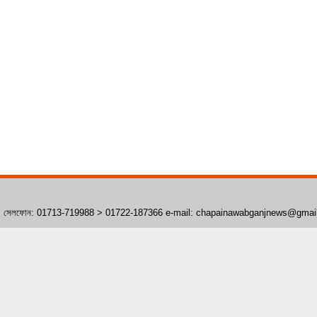
াঁপাইনবাবগঞ্জ। সেলফোন: 01713-719988 > 01722-187366 e-mail: chapainawabganjnews@gma