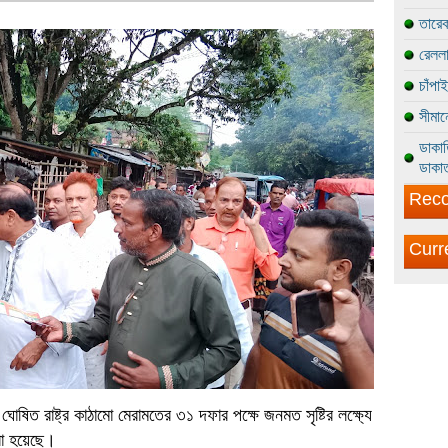
তারেক
রেললা
চাঁপা
সীমান
ডাকাত
ডাকাত
Reco
Curr
োষিত রাষ্ট্র কাঠামো মেরামতের ৩১ দফার পক্ষে জনমত সৃষ্টির লক্ষ্যে
রা হয়েছে।