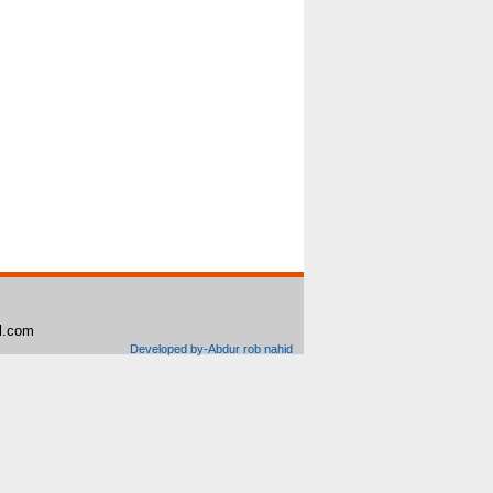
il.com
Developed by-Abdur rob nahid