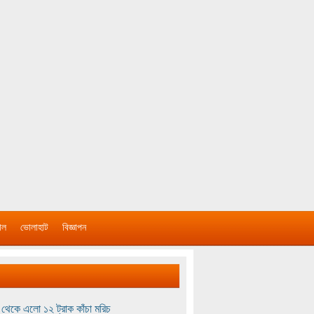
াল
ভোলাহাট
বিজ্ঞাপন
থেকে এলো ১২ ট্রাক কাঁচা মরিচ