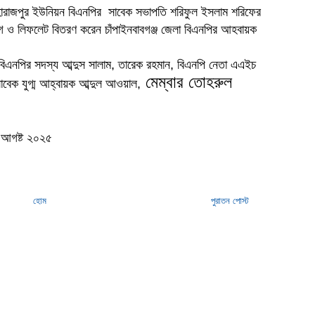
 মহারাজপুর ইউনিয়ন বিএনপির সাবেক সভাপতি শরিফুল ইসলাম শরিফের
োগ ও লিফলেট বিতরণ করেন চাঁপাইনবাবগঞ্জ জেলা বিএনপির আহবায়ক
এনপির সদস্য আব্দুস সালাম, তারেক রহমান, বিএনপি নেতা এএইচ
মেম্বার তোহরুল
সাবেক যুগ্ম আহ্বায়ক আব্দুল আওয়াল,
৯ আগষ্ট ২০২৫
হোম
পুরাতন পোস্ট