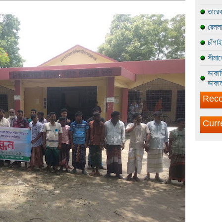
তারেক
রেললা
চাঁপা
সীমান
ডাকাত
ডাকাত
Reco
Curr