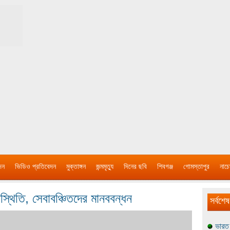
দন
ভিডিও প্রতিবেদন
মুক্তাঙ্গন
জন্মমৃত্যু
দিনের ছবি
শিবগঞ্জ
গোমস্তাপুর
নাচে
স্থিতি, সেবাবঞ্চিতদের মানববন্ধন
সর্বশেষ
ভারত 