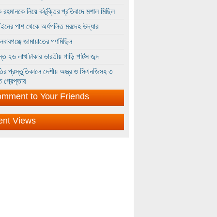
 রহমানকে নিয়ে কটূক্তির প্রতিবাদে মশাল মিছিল
ইনের পাশ থেকে অর্ধগলিত মরদেহ উদ্ধার
ইনবাবগঞ্জে জামায়াতের গণমিছিল
্তে ২৬ লাখ টাকার ভারতীয় গাড়ি পার্টস জব্দ
ির প্রস্তুতিকালে দেশীয় অস্ত্র ও সিএনজিসহ ৩
 গ্রেপ্তার
mment to Your Friends
ent Views