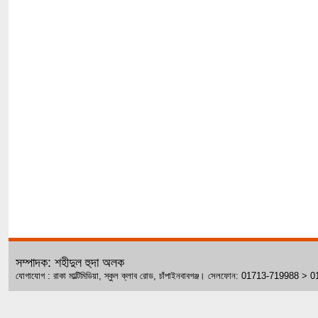
সম্পাদক: শহীদুল হুদা অলক
যোগাযোগ : রাকা মাল্টিমিডিয়া, স্কুল ক্লাব রোড, চাঁপাইনবাবগঞ্জ। সেলফোন: 01713-