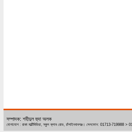
সম্পাদক: শহীদুল হুদা অলক
যোগাযোগ : রাকা মাল্টিমিডিয়া, স্কুল ক্লাব রোড, চাঁপাইনবাবগঞ্জ। সেলফোন: 01713-