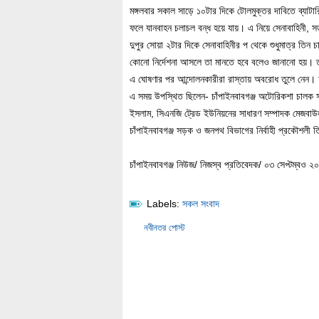
মঙ্গলবার সকাল সাড়ে ১০টার দিকে টোলমুক্তর দাবিতে ব্যা
ফলে যানবাহন চলাচল বন্ধ হয়ে যায়। এ নিয়ে সেনাবাহিনী, 
দুপুর সোয়া ২টার দিকে সেনাবাহিনীর প থেকে শুধুমাত্র তিন
কোনো নির্দেশনা আসলে তা মানতে হবে বলেও জানানো হয়। ত
এ ঘোষণার পর আন্দোলনকারীরা রাস্তায় অবরোধ তুলে নেন। 
এ সময় উপস্থিত ছিলেন- চাঁপাইনবাবগঞ্জ অটোরিকশা চালক 
ইসলাম, সিএনজি ট্রেড ইউনিয়নের সাধারণ সম্পাদক মেজবা
চাঁপাইনবাবগঞ্জ সড়ক ও জনপথ বিভাগের নির্বাহী প্রকৌশলী 
চাঁপাইনবাবগঞ্জ নিউজ/ নিজস্ব প্রতিবেদক/ ০৩ সেপ্টম্বও ২
Labels:
সকল সংবাদ
নবীনতর পোস্ট