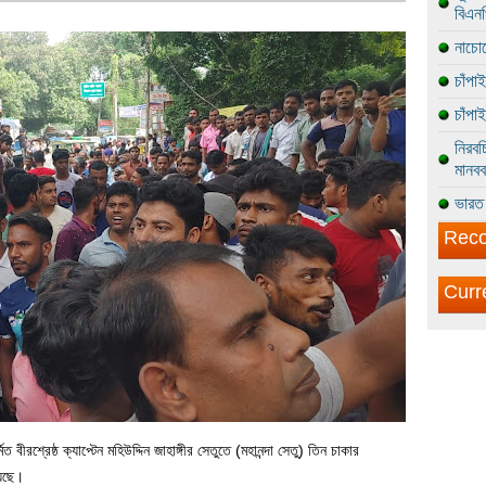
বিএন
নাচোল
চাঁপা
চাঁপা
নিরবচ
মানবব
ভারত 
Reco
Curr
 বীরশ্রেষ্ঠ ক্যাপ্টেন মহিউদ্দিন জাহাঙ্গীর সেতুতে (মহানন্দা সেতু) তিন চাকার
য়েছে।