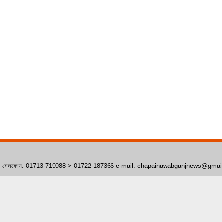
াঁপাইনবাবগঞ্জ। সেলফোন: 01713-719988 > 01722-187366 e-mail: chapainawabganjnews@gma