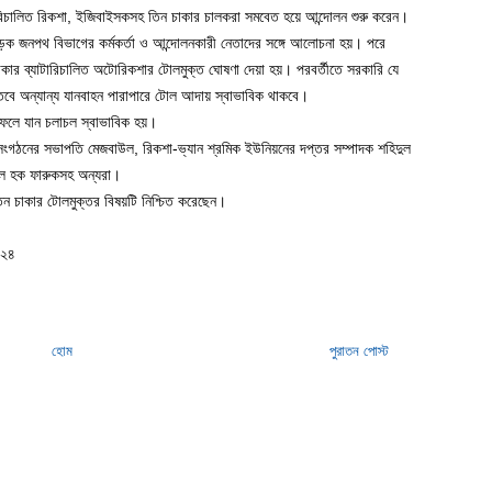
টারিচালিত রিকশা, ইজিবাইসকসহ তিন চাকার চালকরা সমবেত হয়ে আন্দোলন শুরু করেন।
সড়ক জনপথ বিভাগের কর্মকর্তা ও আন্দোলনকারী নেতাদের সঙ্গে আলোচনা হয়। পরে
 চাকার ব্যাটারিচালিত অটোরিকশার টোলমুক্ত ঘোষণা দেয়া হয়। পরবর্তীতে সরকারি যে
বে অন্যান্য যানবাহন পারাপারে টোল আদায় স্বাভাবিক থাকবে।
ফলে যান চলাচল স্বাভাবিক হয়।
সংগঠনের সভাপতি মেজবাউল, রিকশা-ভ্যান শ্রমিক ইউনিয়নের দপ্তর সম্পাদক শহিদুল
উল হক ফারুকসহ অন্যরা।
তিন চাকার টোলমুক্তর বিষয়টি নিশ্চিত করেছেন।
০২৪
হোম
পুরাতন পোস্ট