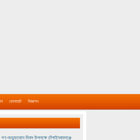
াল
ভোলাহাট
বিজ্ঞাপন
 গণ-অভ্যুত্থান দিবস উপলক্ষে চাঁপাইনবাবগঞ্জে