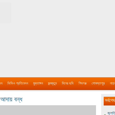
দন
ভিডিও প্রতিবেদন
মুক্তাঙ্গন
জন্মমৃত্যু
দিনের ছবি
শিবগঞ্জ
গোমস্তাপুর
নাচে
 আদায় বন্ধ
সর্বশেষ
জুলাই