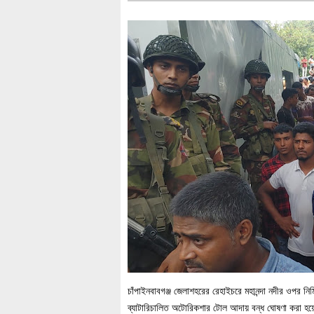
চাঁপাইনবাবগঞ্জ জেলাশহরের রেহাইচরে মহানন্দা নদীর ওপর নির্মিত
ব্যাটারিচালিত অটোরিকশার টোল আদায় বন্ধ ঘোষণা করা হ