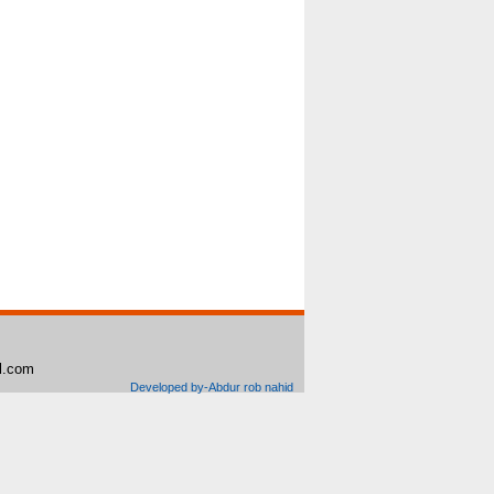
il.com
Developed by-Abdur rob nahid