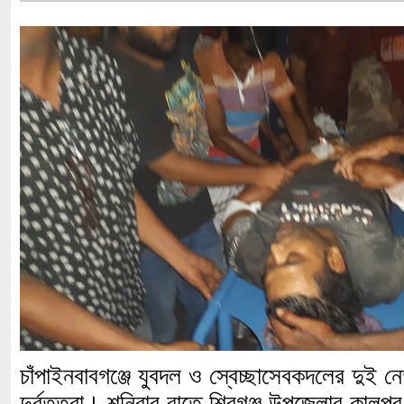
চাঁপাইনবাবগঞ্জে যুবদল ও স্বেচ্ছাসেবকদলের দুই ন
দুর্বৃত্তরা। শনিবার রাতে শিবগঞ্জ উপজেলার কালুপু