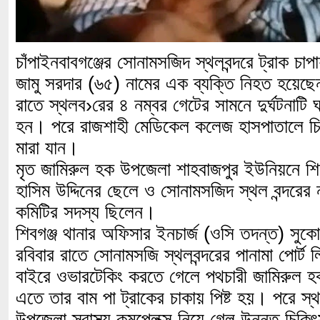
চাঁপাইনবাবগঞ্জের সোনামসজিদ স্থলবন্দরে ট্রাক চ
জামু সরদার (৬৫) নামের এক ব্যক্তি নিহত হয়েছ
রাতে স্থলব›রের ৪ নম্বর গেটের সামনে দুর্ঘটনাট
হন। পরে রাজশাহী মেডিকেল কলেজ হাসপাতালে চি
মারা যান।
মৃত জামিরুল হক উপজেলা শাহবাজপুর ইউনিয়নে শিয়
হাসিম উদ্দিনের ছেলে ও সোনামসজিদ স্থল বন্দরের
কমিটির সদস্য ছিলেন।
শিবগঞ্জ থানার অফিসার ইনচার্জ (ওসি তদন্ত) সুকো
রবিবার রাতে সোনামসজি স্থলবন্দরের পানামা পোর্ট 
বাইরে ওভারটেকিং করতে গেলে পথচারী জামিরুল হ
এতে তার বাম পা ট্রাকের চাকায় পিষ্ট হয়। পরে স্
উপজেলা স্বাস্থ্য কমপ্লেক্স নিয়ে গেল উন্নত চিকি