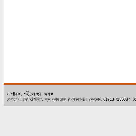
সম্পাদক: শহীদুল হুদা অলক
যোগাযোগ : রাকা মাল্টিমিডিয়া, স্কুল ক্লাব রোড, চাঁপাইনবাবগঞ্জ। সেলফোন: 01713-