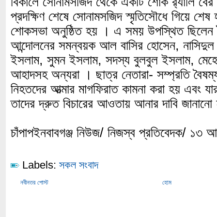
বিকালে সোনামসজিদ থেকে একটি শোক র‌্যালি বের
প্রদক্ষিণ শেষে সোনামসজিদ স্মৃতিসৌধে গিয়ে শেষ 
শোকসভা অনুষ্ঠিত হয় । এ সময় উপস্থিত ছিলেন ব
আন্দোলনের সমন্বয়ক আল বাসির হোসেন, নাসিদুল
ইসলাম, সুমন ইসলাম, সদস্য বুলবুল ইসলাম, মেহে
আহাদসহ অন্যরা । ছাত্র নেতারা- সম্প্রতি বৈষম্
নিহতদের আত্মার মাগফিরাত কামনা করা হয় এবং যার
তাদের দ্রুত বিচারের আওতায় আনার দাবি জানানো
চাঁপাপইনবাবগঞ্জ নিউজ/ নিজস্ব প্রতিবেদক/ ১৩ 
Labels:
সকল সংবাদ
নবীনতর পোস্ট
হোম