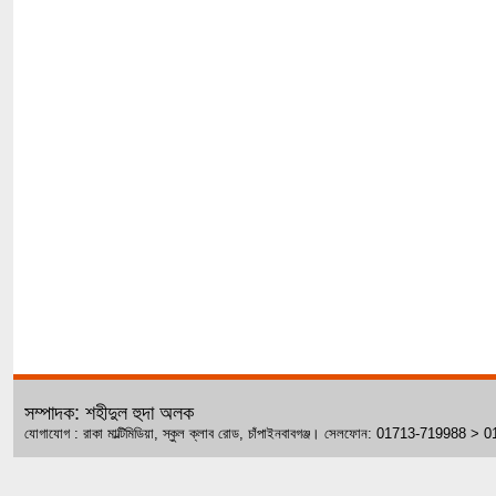
সম্পাদক: শহীদুল হুদা অলক
যোগাযোগ : রাকা মাল্টিমিডিয়া, স্কুল ক্লাব রোড, চাঁপাইনবাবগঞ্জ। সেলফোন: 01713-