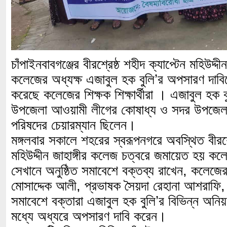
চাঁপাইনবাবগঞ্জের বীরশ্রেষ্ঠ শহীদ ক্যাপ্টেন মহিউদ্দী
কলেজের অধ্যক্ষ এজাবুল হক বুলি’র অপসারণ দাবি
করেছে কলেজের শিক্ষক শিক্ষার্থীরা । এজাবুল হক বু
উপজেলা আওয়ামী লীগের কোষাধ্য ও সদর উপজেলা
পরিষদের চেয়ারম্যান ছিলেন।
মঙ্গলবার সকালে শহরের স্বরূপনগরে অবস্থিত বীরশ্র
মহিউদ্দীন জাহাঙ্গীর কলেজ চত্বরে জমায়েত হয় কলেজে
সেখানে অনুষ্ঠিত সমাবেশে বক্তব্য রাখেন, কলেজের
মোসাদ্দেক আলী, প্রভাষক সৈয়দা রেহানা আশরাফ
সমাবেশে বক্তারা এজাবুল হক বুলি’র বিভিন্ন অনিয়
মধ্যে অধ্যরে অপসারণ দাবি করেন।