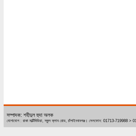
সম্পাদক: শহীদুল হুদা অলক
যোগাযোগ : রাকা মাল্টিমিডিয়া, স্কুল ক্লাব রোড, চাঁপাইনবাবগঞ্জ। সেলফোন: 01713-