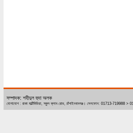
সম্পাদক: শহীদুল হুদা অলক
যোগাযোগ : রাকা মাল্টিমিডিয়া, স্কুল ক্লাব রোড, চাঁপাইনবাবগঞ্জ। সেলফোন: 01713-