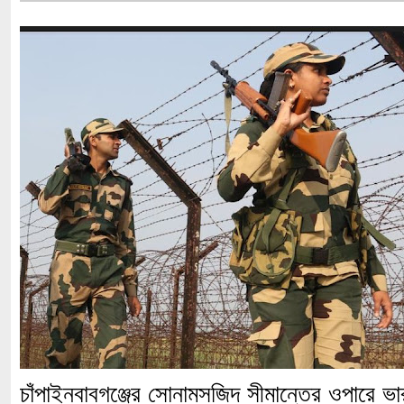
চাঁপাইনবাবগঞ্জের সোনামসজিদ সীমান্তের ওপারে ভারত