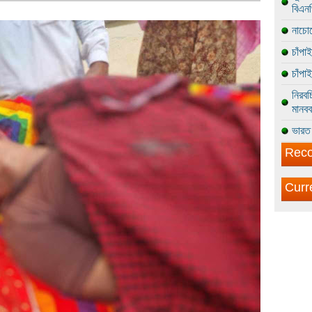
বিএন
নাচোল
চাঁপা
চাঁপা
নিরবচ
মানবব
ভারত 
Reco
Curr