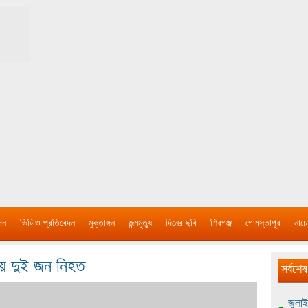
দন
ভিডিও প্রতিবেদন
মুক্তাঙ্গন
জন্মমৃত্যু
দিনের ছবি
শিবগঞ্জ
গোমস্তাপুর
নাচে
নায় দুই জন নিহত
সর্বশেষ
জুলাই