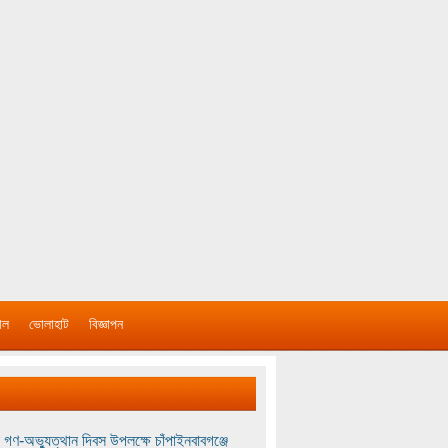
াল
ভোলাহাট
বিজ্ঞাপন
 গণ-অভ্যুত্থান দিবস উপলক্ষে চাঁপাইনবাবগঞ্জে