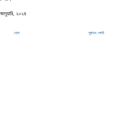
 জানুয়ারি, ২০২৪
হোম
পুরাতন পোস্ট