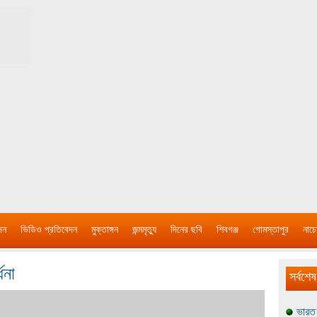
দন
ভিডিও প্রতিবেদন
মুক্তাঙ্গন
জন্মমৃত্যু
দিনের ছবি
শিবগঞ্জ
গোমস্তাপুর
নাচে
ধনা
সর্বশেষ
ভারত 