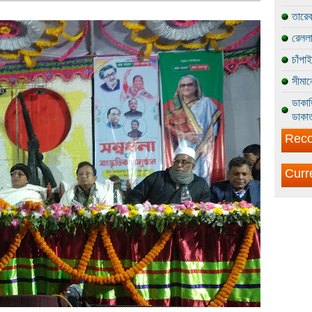
তারেক
রেললা
চাঁপা
সীমান
ডাকাত
ডাকাত
Reco
Curr