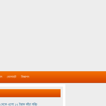
াল
ভোলাহাট
বিজ্ঞাপন
থেকে এলো ১২ ট্রাক কাঁচা মরিচ