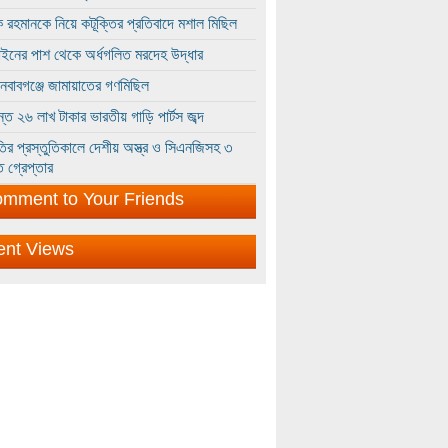
 রহমানকে নিয়ে কটূক্তির প্রতিবাদে মশাল মিছিল
ইনের পাশ থেকে অর্ধগলিত মরদেহ উদ্ধার
ইনবাবগঞ্জে জামায়াতের গণমিছিল
্তে ২৬ লাখ টাকার ভারতীয় গাড়ি পার্টস জব্দ
ির প্রস্তুতিকালে দেশীয় অস্ত্র ও সিএনজিসহ ৩
 গ্রেপ্তার
mment to Your Friends
ent Views