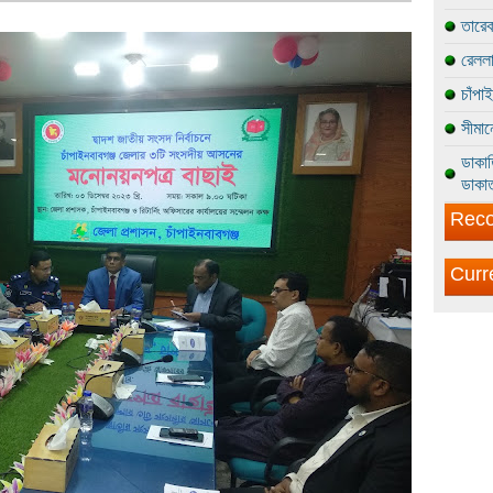
তারেক
রেললা
চাঁপা
সীমান
ডাকাত
ডাকাত
Reco
Curr