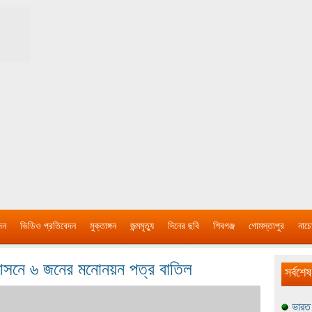
দন
ভিডিও প্রতিবেদন
মুক্তাঙ্গন
জন্মমৃত্যু
দিনের ছবি
শিবগঞ্জ
গোমস্তাপুর
নাচে
য় আসনে ৬ জনের মনোনয়ন পত্র বাতিল
সর্বশেষ
ভারত 