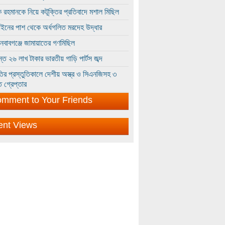
 রহমানকে নিয়ে কটূক্তির প্রতিবাদে মশাল মিছিল
ইনের পাশ থেকে অর্ধগলিত মরদেহ উদ্ধার
ইনবাবগঞ্জে জামায়াতের গণমিছিল
্তে ২৬ লাখ টাকার ভারতীয় গাড়ি পার্টস জব্দ
ির প্রস্তুতিকালে দেশীয় অস্ত্র ও সিএনজিসহ ৩
 গ্রেপ্তার
mment to Your Friends
ent Views