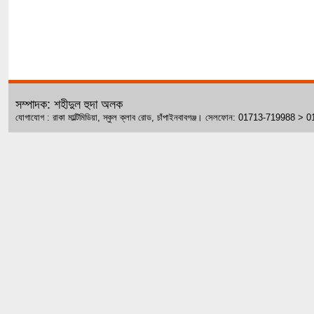
সম্পাদক: শহীদুল হুদা অলক
যোগাযোগ : রাকা মাল্টিমিডিয়া, স্কুল ক্লাব রোড, চাঁপাইনবাবগঞ্জ। সেলফোন: 01713-